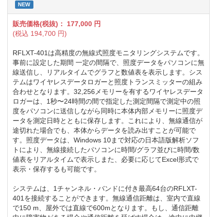
NEW
販売価格(税抜)：
177,000
円
(税込
194,700
円)
RFLXT-401は高精度の無線式照度モニタリングシステムです。
事前に設定した期間 一定の間隔で、照度データをパソコンに無
線送信し、リアルタイムでグラフと数値表を表示します。シス
テムはワイヤレスデータロガーと照度トランスミッターの組み
合わせとなります。32,256メモリーを有するワイヤレスデータ
ロガーは、1秒〜24時間の間で指定した測定間隔で測定中の照
度をパソコンに送信しながら同時に本体内部メモリーに照度デ
ータを測定日時とともに保存します。これにより、無線通信が
途切れた場合でも、本体からデータを読み出すことが可能で
す。照度データは、Windows 10まで対応の日本語版解析ソフ
トにより、無線接続したパソコンに時間/グラフ並びに時間/数
値表をリアルタイムで表示しまた、必要に応じてExcel形式で
表示・保存するも可能です。
システムは、1チャンネル・バンドに付き最高64台のRFLXT-
401を接続することができます。無線通信距離は、室内で直線
で150 m、屋外では直線で600mとなります。もし、通信距離