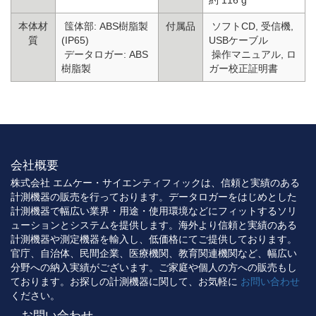
本体材
筺体部: ABS樹脂製
付属品
ソフトCD, 受信機,
質
(IP65)
USBケーブル
データロガー: ABS
操作マニュアル, ロ
樹脂製
ガー校正証明書
会社概要
株式会社 エムケー・サイエンティフィックは、信頼と実績のある
計測機器の販売を行っております。データロガーをはじめとした
計測機器で幅広い業界・用途・使用環境などにフィットするソリ
ューションとシステムを提供します。海外より信頼と実績のある
計測機器や測定機器を輸入し、低価格にてご提供しております。
官庁、自治体、民間企業、医療機関、教育関連機関など、幅広い
分野への納入実績がございます。ご家庭や個人の方への販売もし
ております。お探しの計測機器に関して、お気軽に
お問い合わせ
ください。
お問い合わせ