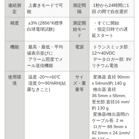
連続測
上書きモードで可
測定間
1秒から24時間に1
定
能
隔
回 の間で自在選択
精度
±3% (2856°K標準
測定開
・すぐに開始
白球電球試験)
始モー
・指定日時での遅
ド
延スタート
機能
最高・最低・平均
電源
トランスミッタ部:
値表示並びに
12〜40VDC
アラーム照度でメ
データロガー部: 9V
ール送信機能
リチウム電池
使用環
温度 -20〜+60℃
サイ
変換器:直径 90mm
境
湿度 0〜95%RH(結
ズ・重
x 54mm/約 140 g
露なきこと)
量等
検出器:直径
36.5mm x 56mm,
受光部:直径16 mm/
約 130 g
変換器/検出器間の
ケーブル長: 2 m
ロガー:88.9mm x
82.6mm x 24.1mm/
約 116 g