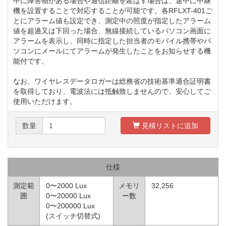
中に障害物がある場合や通信距離を延ばす場合は、途中に中継
機を設置することで対応することが可能です。各RFLXT-401ご
とにアラーム値も設定でき、測定中の照度が指定したアラーム
値を超過又は下回った場合、無線接続しているパソコン画面に
アラームを表示し、同時に指定した担当者のモバイル携帯やパ
ソコンにメールにてアラームが発生したことをお知らせする機
能付です。
なお、ワイヤレスデータロガーは総務省の技術基準適合証明書
を取得しており、電波法には抵触致しませんので、安心してご
使用いただけます。
数量
見積リストに追加
仕様
測定範
0〜2000 Lux
メモリ
32,256
囲
0〜20000 Lux
ー数
0〜200000 Lux
(スイッチ切替式)