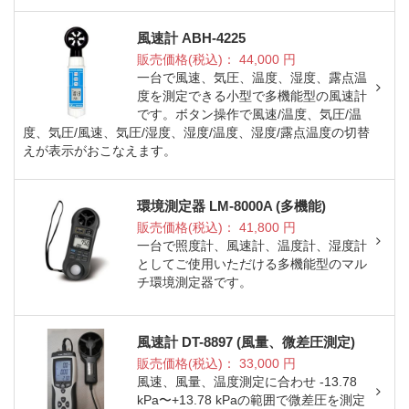
風速計 ABH-4225
販売価格(税込)：
44,000
円
一台で風速、気圧、温度、湿度、露点温
度を測定できる小型で多機能型の風速計
です。ボタン操作で風速/温度、気圧/温
度、気圧/風速、気圧/湿度、湿度/温度、湿度/露点温度の切替
えが表示がおこなえます。
環境測定器 LM-8000A (多機能)
販売価格(税込)：
41,800
円
一台で照度計、風速計、温度計、湿度計
としてご使用いただける多機能型のマル
チ環境測定器です。
風速計 DT-8897 (風量、微差圧測定)
販売価格(税込)：
33,000
円
風速、風量、温度測定に合わせ -13.78
kPa〜+13.78 kPaの範囲で微差圧を測定