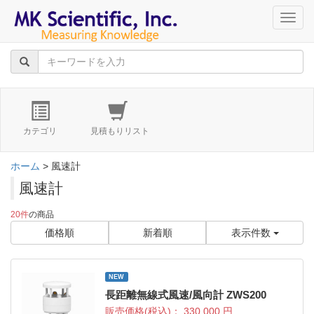
navig
カテゴリ
見積もりリスト
ホーム
> 風速計
風速計
20件
の商品
価格順
新着順
表示件数
NEW
長距離無線式風速/風向計 ZWS200
販売価格(税込)：
330,000
円