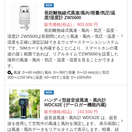
NEW
長距離無線式風速/風向/雨量/気圧/温
度/湿度計 ZWS600
販売価格(税込)：
803,000
円
長距離無線式風速・風向・気圧・温度・
湿度計 ZWS500は長期間にわたり風速・風向・気圧・温度・
湿度を正確に測定記録できるウェザーステーションシステム
です。SIMカードを内蔵することにより、スマートホンの電
波の届く範囲であれば、リアルタイムでZWS500を設置した
場所の風速・風向・気圧・温度・湿度を見ることができま
す。
風速: 0〜60 m(秒) | 風向: 0〜360°| 雨量: 0〜10 mm(分) | 気圧:
300〜1150 hPa | 温度:-50〜85℃ | 湿度: 0〜100%RH
NEW
ハンディ型超音波風速・風向計
WDC62E (デーロガー機能内蔵)
販売価格(税込)：
192,500
円
超音波風速・風向計 WDC62E は、超音
波を使用して空気中の風速と風向を測定します。 表示画面に
は風速・風向データをリアルタイムで表示します。軽量、頑