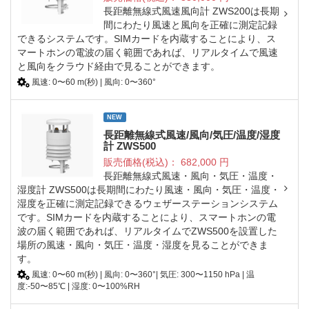
長距離無線式風速風向計 ZWS200は長期
間にわたり風速と風向を正確に測定記録
できるシステムです。SIMカードを内蔵することにより、ス
マートホンの電波の届く範囲であれば、リアルタイムで風速
と風向をクラウド経由で見ることができます。
風速: 0〜60 m(秒) | 風向: 0〜360°
NEW
長距離無線式風速/風向/気圧/温度/湿度
計 ZWS500
販売価格(税込)：
682,000
円
長距離無線式風速・風向・気圧・温度・
湿度計 ZWS500は長期間にわたり風速・風向・気圧・温度・
湿度を正確に測定記録できるウェザーステーションシステム
です。SIMカードを内蔵することにより、スマートホンの電
波の届く範囲であれば、リアルタイムでZWS500を設置した
場所の風速・風向・気圧・温度・湿度を見ることができま
す。
風速: 0〜60 m(秒) | 風向: 0〜360°| 気圧: 300〜1150 hPa | 温
度:-50〜85℃ | 湿度: 0〜100%RH