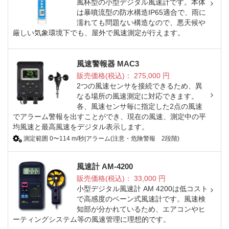
風杯型の小型デジタル風速計です。本体
は暴噴流型の防水構造IP65適合で、雨に
濡れても問題ない構造なので、悪天候や
厳しい気象環境下でも、屋外で風速測定が行えます。
風速警報器 MAC3
販売価格(税込)：
275,000
円
2つの風速センサを接続できるため、異
なる場所の風速測定に対応できます。
各、風速センサ毎に指定した2点の風速
でアラーム警報を出すことができ、現在の風速、測定中の平
均風速と最高風速をデジタル表示します。
測定範囲 0〜114 m/秒|アラーム(注意・危険警報 2段階)
風速計 AM-4200
販売価格(税込)：
33,000
円
小型デジタル風速計 AM 4200は低コスト
で高感度のベーン式風速計です。風速検
知部が分かれているため、エアコンやヒ
ーティングシステム等の風速管理に理想的です。