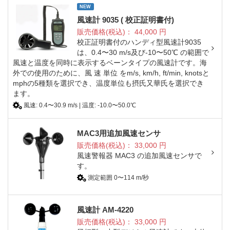
NEW
風速計 9035 ( 校正証明書付)
販売価格(税込)：
44,000
円
校正証明書付のハンディ型風速計9035
は、0.4〜30 m/s及び-10〜50℃ の範囲で
風速と温度を同時に表示するベーンタイプの風速計です。海
外での使用のために、風 速 単位 をm/s, km/h, ft/min, knotsと
mphの5種類を選択でき、温度単位も摂氏又華氏を選択でき
ます。
風速: 0.4〜30.9 m/s | 温度: -10.0〜50.0℃
MAC3用追加風速センサ
販売価格(税込)：
33,000
円
風速警報器 MAC3 の追加風速センサで
す。
測定範囲 0〜114 m/秒
風速計 AM-4220
販売価格(税込)：
33,000
円