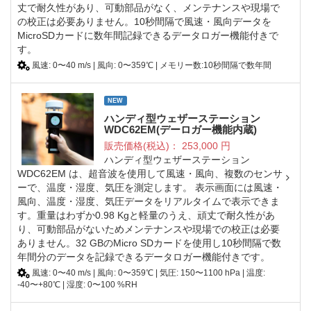
丈で耐久性があり、可動部品がなく、メンテナンスや現場で
の校正は必要ありません。10秒間隔で風速・風向データを
MicroSDカードに数年間記録できるデータロガー機能付きで
す。
風速: 0〜40 m/s | 風向: 0〜359℃ | メモリー数:10秒間隔で数年間
NEW
ハンディ型ウェザーステーション
WDC62EM(デーロガー機能内蔵)
販売価格(税込)：
253,000
円
ハンディ型ウェザーステーション
WDC62EM は、超音波を使用して風速・風向、複数のセンサ
ーで、温度・湿度、気圧を測定します。 表示画面には風速・
風向、温度・湿度、気圧データをリアルタイムで表示できま
す。重量はわずか0.98 Kgと軽量のうえ、頑丈で耐久性があ
り、可動部品がないためメンテナンスや現場での校正は必要
ありません。32 GBのMicro SDカードを使用し10秒間隔で数
年間分のデータを記録できるデータロガー機能付きです。
風速: 0〜40 m/s | 風向: 0〜359℃ | 気圧: 150〜1100 hPa | 温度:
-40〜+80℃ | 湿度: 0〜100 %RH