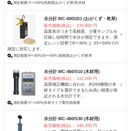
測定範囲 3〜140%|高精度|おがくず|乾草|木材
水分計 MC-600SD1 (おがくず・乾草)
販売価格(税込)：
239,800
円
温度表示つきで高精度。少量サンプルを
圧縮し短時間で水分が測定できます。測
定レンジ切替で8〜30% と 33〜50%での
測定に対応します。
測定範囲 8〜30%/30〜50% |高精度|おがくず|乾草
水分計 MC-460/S10 (木材用)
販売価格(税込)：
112,200
円
温度補正機能に合わせ、約260種類の木
材タイプを選択できるため高い精度が保
証される水分計です。
測定範囲 3〜140%|木材タイプ選択|高精度
水分計 MC-460/S30 (木材用)
販売価格(税込)：
145,200
円