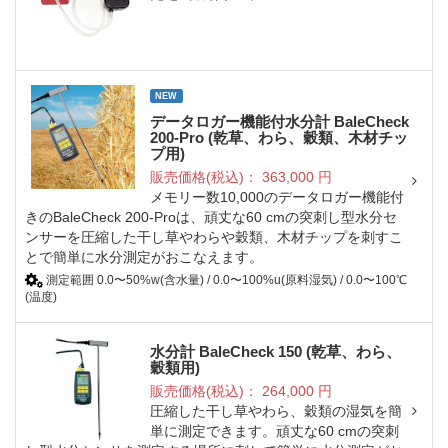
NEW
データロガー機能付水分計 BaleCheck
200-Pro (乾草、わら、穀類、木材チッ
プ用)
販売価格(税込)：
363,000
円
メモリー数10,000のデータロガー機能付
きのBaleCheck 200-Proは、頑丈な60 cmの突刺し型水分セ
ンサーを圧縮した干し草やわらや穀類、木材チップを刺すこ
とで簡単に水分測定がおこなえます。
測定範囲 0.0〜50%w(含水量) / 0.0〜100%u(原料湿気) / 0.0〜100℃
(温度)
水分計 BaleCheck 150 (乾草、わら、
穀類用)
販売価格(税込)：
264,000
円
圧縮した干し草やわら、穀類の湿気を簡
単に測定できます。頑丈な60 cmの突刺