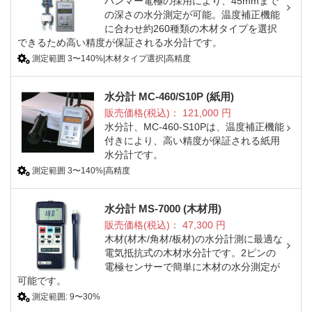
ハンマー電極の採用により、45mmまで
の深さの水分測定が可能。温度補正機能
に合わせ約260種類の木材タイプを選択
できるため高い精度が保証される水分計です。
測定範囲 3〜140%|木材タイプ選択|高精度
水分計 MC-460/S10P (紙用)
販売価格(税込)：
121,000
円
水分計、MC-460-S10Pは、温度補正機能
付きにより、高い精度が保証される紙用
水分計です。
測定範囲 3〜140%|高精度
水分計 MS-7000 (木材用)
販売価格(税込)：
47,300
円
木材(材木/角材/板材)の水分計測に最適な
電気抵抗式の木材水分計です。2ピンの
電極センサーで簡単に木材の水分測定が
可能です。
測定範囲: 9〜30%