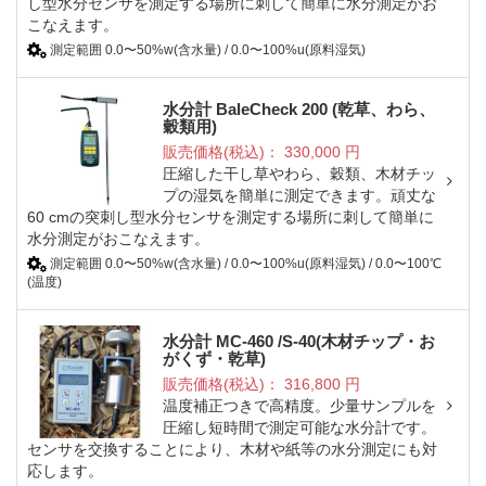
し型水分センサを測定する場所に刺して簡単に水分測定がお
こなえます。
測定範囲 0.0〜50%w(含水量) / 0.0〜100%u(原料湿気)
水分計 BaleCheck 200 (乾草、わら、
穀類用)
販売価格(税込)：
330,000
円
圧縮した干し草やわら、穀類、木材チッ
プの湿気を簡単に測定できます。頑丈な
60 cmの突刺し型水分センサを測定する場所に刺して簡単に
水分測定がおこなえます。
測定範囲 0.0〜50%w(含水量) / 0.0〜100%u(原料湿気) / 0.0〜100℃
(温度)
水分計 MC-460 /S-40(木材チップ・お
がくず・乾草)
販売価格(税込)：
316,800
円
温度補正つきで高精度。少量サンプルを
圧縮し短時間で測定可能な水分計です。
センサを交換することにより、木材や紙等の水分測定にも対
応します。