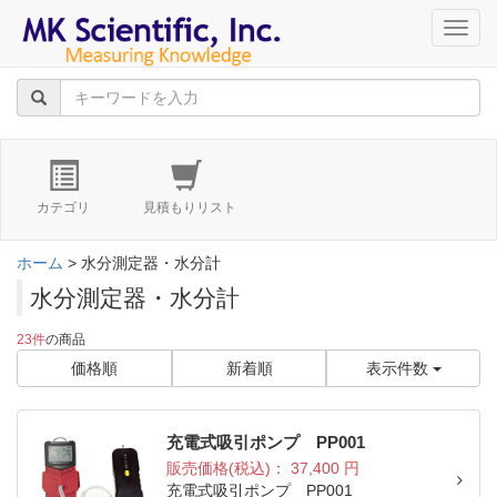
navig
カテゴリ
見積もりリスト
ホーム
> 水分測定器・水分計
水分測定器・水分計
23件
の商品
価格順
新着順
表示件数
充電式吸引ポンプ PP001
販売価格(税込)：
37,400
円
充電式吸引ポンプ PP001