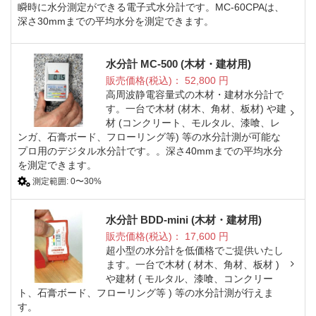
瞬時に水分測定ができる電子式水分計です。MC-60CPAは、
深さ30mmまでの平均水分を測定できます。
水分計 MC-500 (木材・建材用)
販売価格(税込)：
52,800
円
高周波静電容量式の木材・建材水分計で
す。一台で木材 (材木、角材、板材) や建
材 (コンクリート、モルタル、漆喰、レ
ンガ、石膏ボード、フローリング等) 等の水分計測が可能な
プロ用のデジタル水分計です。。深さ40mmまでの平均水分
を測定できます。
測定範囲: 0〜30%
水分計 BDD-mini (木材・建材用)
販売価格(税込)：
17,600
円
超小型の水分計を低価格でご提供いたし
ます。一台で木材 ( 材木、角材、板材 )
や建材 ( モルタル、漆喰、コンクリー
ト、石膏ボード、フローリング等 ) 等の水分計測が行えま
す。