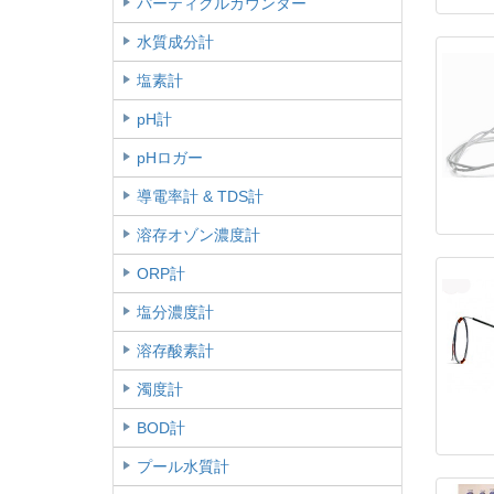
パーティクルカウンター
水質成分計
塩素計
pH計
pHロガー
導電率計 & TDS計
溶存オゾン濃度計
ORP計
塩分濃度計
溶存酸素計
濁度計
BOD計
プール水質計