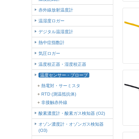
赤外線放射温度計
温湿度ロガー
デジタル温湿度計
熱中症指数計
気圧ロガー
温度校正器・湿度校正器
温度センサー・プローブ
熱電対・サーミスタ
RTD (測温抵抗体)
非接触赤外線
酸素濃度計・酸素ガス検知器 (O2)
オゾン濃度計・オゾンガス検知器
(O3)