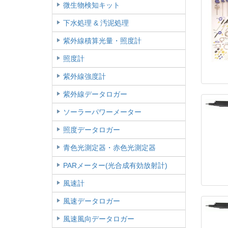
微生物検知キット
下水処理 & 汚泥処理
紫外線積算光量・照度計
照度計
紫外線強度計
紫外線データロガー
ソーラーパワーメーター
照度データロガー
青色光測定器・赤色光測定器
PARメーター(光合成有効放射計)
風速計
風速データロガー
風速風向データロガー