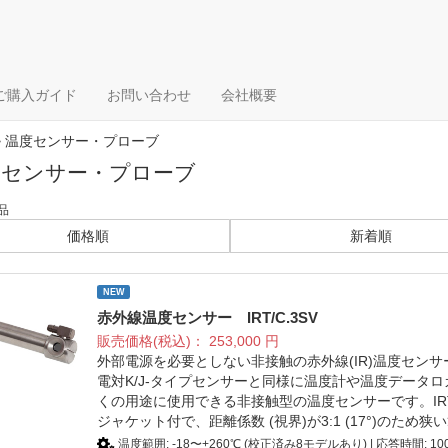
ご購入ガイド
お問い合わせ
会社概要
> 温度センサー・プローブ
度センサー・プローブ
品
価格順
新着順
NEW
赤外線温度センサー IRT/C.3SV
販売価格(税込)：
253,000
円
外部電源を必要としない非接触の赤外線(IR)温度セン
電対K/J-タイプセンサーと同様に温度計や温度データ
くの用途に使用できる非接触型の温度センサーです。IRT
ジャケット付で、距離係数 (視界)が3:1 (17°)のた
温度範囲: -18〜+260℃ (校正済み8モデルあり) | 応答時間: 100