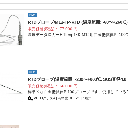
NEW
RTDプローブ/M12-FP-RTD (温度範囲: -60〜+260℃)
販売価格(税込)：
77,000
円
温度データロガーHiTemp140-M12用白金抵抗体Pt-1
NEW
RTDプローブ(温度範囲: -200〜+600℃, SUS直径4.8
販売価格(税込)：
66,000
円
標準的な白金抵抗体Pt100プローブです。使用しているPt1
Pt100クラスA | 高精度±0.15℃ | 4線式