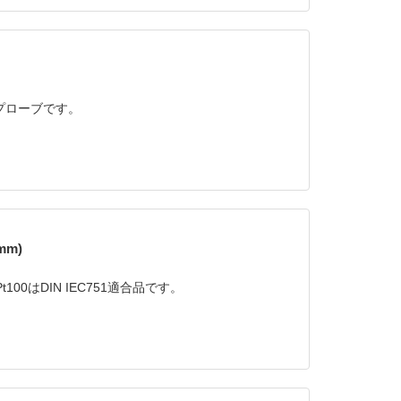
00プローブです。
mm)
00はDIN IEC751適合品です。