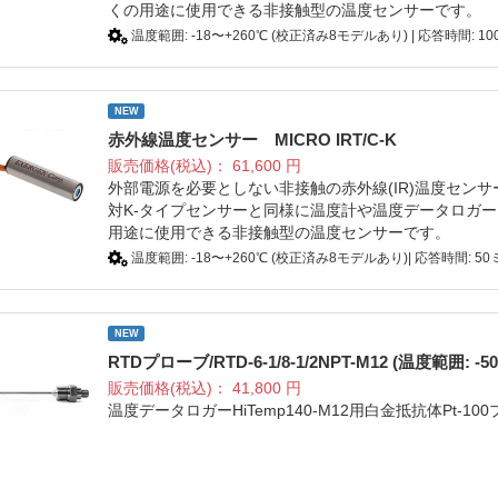
くの用途に使用できる非接触型の温度センサーです。
温度範囲: -18〜+260℃ (校正済み8モデルあり) | 応答時間: 100
NEW
赤外線温度センサー MICRO IRT/C-K
販売価格(税込)：
61,600
円
外部電源を必要としない非接触の赤外線(IR)温度セン
対K-タイプセンサーと同様に温度計や温度データロガ
用途に使用できる非接触型の温度センサーです。
温度範囲: -18〜+260℃ (校正済み8モデルあり)| 応答時間: 50ミ
NEW
RTDプローブ/RTD-6-1/8-1/2NPT-M12 (温度範囲: -5
販売価格(税込)：
41,800
円
温度データロガーHiTemp140-M12用白金抵抗体Pt-1