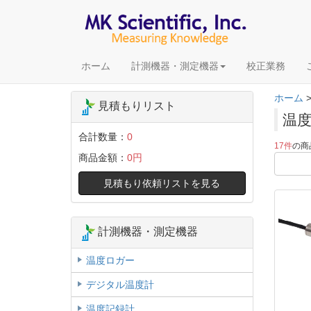
ホーム
計測機器・測定機器
校正業務
ホーム
見積もりリスト
温
合計数量：
0
17件
の商
商品金額：
0円
見積もり依頼リストを見る
計測機器・測定機器
温度ロガー
デジタル温度計
温度記録計