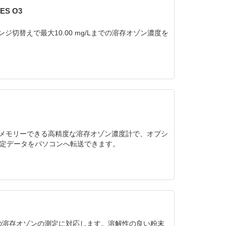
S O3
レンジ切替えで最大10.00 mg/Lまでの溶存オゾン濃度を
とともにメモリーできる高精度な溶存オゾン濃度計で、オプシ
定データをパソコンへ転送できます。
Lまでの溶存オゾンの測定に対応します。溶解性の良い粉末