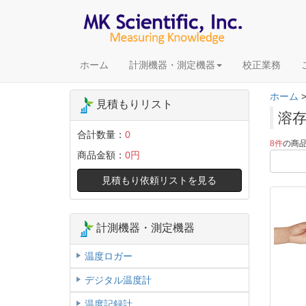
ホーム
計測機器・測定機器
校正業務
ホーム
見積もりリスト
溶
合計数量：
0
8件
の商
商品金額：
0円
見積もり依頼リストを見る
計測機器・測定機器
温度ロガー
デジタル温度計
温度記録計