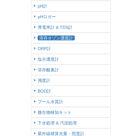
pH計
pHロガー
導電率計 & TDS計
溶存オゾン濃度計
ORP計
塩分濃度計
溶存酸素計
濁度計
BOD計
プール水質計
微生物検知キット
下水処理 & 汚泥処理
紫外線積算光量・照度計