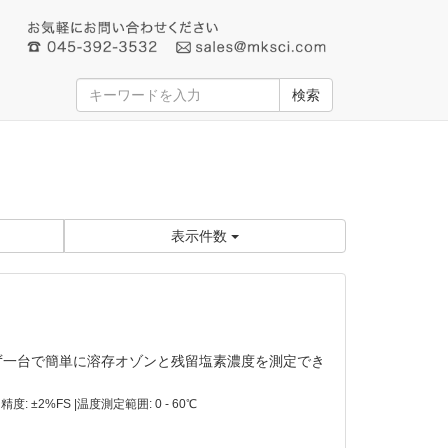
検索
表示件数
用せず一台で簡単に溶存オゾンと残留塩素濃度を測定でき
 精度: ±2%FS |温度測定範囲: 0 - 60℃