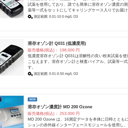
試薬を使用しており、誰でも簡単に溶存オゾン濃度の測
薬等一式をセットにしてキャリングケース入りでお届け
測定範囲: 0.01-10.0 mg/L O3
溶存オゾン計 Q031 (低濃度用)
販売価格(税込)：
198,000
円
低濃度溶存オゾン計 Q031は溶解性の良い粉末試薬を
こなえます。溶存オゾン計と検査バイアル、試薬等一式
す。
測定範囲: 0.01-0.50 mg/L O3
NEW
溶存オゾン濃度計 MD 200 Ozone
販売価格(税込)：
253,000
円
MD 200 Ozone は、16測定データを本体に日時
ションの赤外線インターフェースモジュールを使用し、