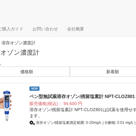
ご購入ガイド
お問い合わせ
会社概要
> 溶存オゾン濃度計
存オゾン濃度計
品
価格順
新着順
NEW
ペン型無試薬溶存オゾン/残留塩素計 NPT-CLOZ801
販売価格(税込)：
94,600
円
溶存オゾン/残留塩素計 NPT-CLOZ801は試薬を使
ます。
溶存オゾン/残留塩素測定範囲: 0-20mg/L | 分解能: 0.01 mg/L |