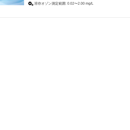
溶存オゾン測定範囲: 0.02〜2.00 mg/L