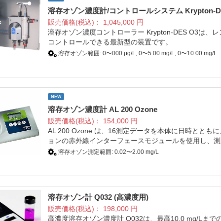
溶存オゾン濃度計/コントロールシステム Krypton-DE
販売価格(税込)：
1,045,000
円
溶存オゾン濃度コントローラー Krypton-DES O3は、
コントロールできる最新型の装置です。
溶存オゾン範囲: 0〜000 μg/L, 0〜5.00 mg/L, 0〜10.00 mg/L
NEW
溶存オゾン濃度計 AL 200 Ozone
販売価格(税込)：
154,000
円
AL 200 Ozone は、16測定データを本体に日時
ョンの赤外線インターフェースモジュールを使用し、測
溶存オゾン測定範囲: 0.02〜2.00 mg/L
溶存オゾン計 Q032 (高濃度用)
販売価格(税込)：
198,000
円
高濃度溶存オゾン濃度計 Q032は、最高10.0 mg/