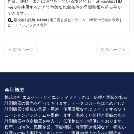
作業、運動、または遊びをしている場合でも、StrikeAlert HD
Fieldを使用することで危険な気象条件の早期警報を得る事が
できます。
最大検知距離: 64 km | 電子音と振動アラーム | 1時間の雷傾向表示 |
ヒートインデックス表示
次のページ
前のページ
会社概要
株式会社 エムケー・サイエンティフィックは、信頼と実績のある
計測機器の販売を行っております。データロガーをはじめとした
計測機器で幅広い業界・用途・使用環境などにフィットするソリ
ューションとシステムを提供します。海外より信頼と実績のある
計測機器や測定機器を輸入し、低価格にてご提供しております。
官庁、自治体、民間企業、医療機関、教育関連機関など、幅広い
分野への納入実績がございます。ご家庭や個人の方への販売もし