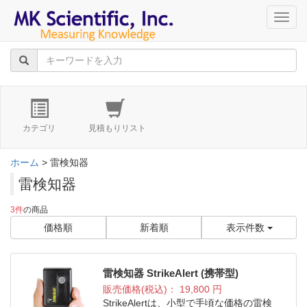
navig
カテゴリ
見積もりリスト
ホーム
> 雷検知器
雷検知器
3件
の商品
価格順
新着順
表示件数
雷検知器 StrikeAlert (携帯型)
販売価格(税込)：
19,800
円
StrikeAlertは、小型で手頃な価格の雷検