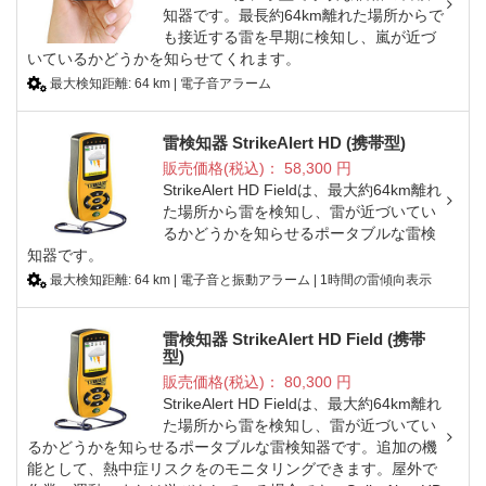
知器です。最長約64km離れた場所からで
も接近する雷を早期に検知し、嵐が近づ
いているかどうかを知らせてくれます。
最大検知距離: 64 km | 電子音アラーム
雷検知器 StrikeAlert HD (携帯型)
販売価格(税込)：
58,300
円
StrikeAlert HD Fieldは、最大約64km離れ
た場所から雷を検知し、雷が近づいてい
るかどうかを知らせるポータブルな雷検
知器です。
最大検知距離: 64 km | 電子音と振動アラーム | 1時間の雷傾向表示
雷検知器 StrikeAlert HD Field (携帯
型)
販売価格(税込)：
80,300
円
StrikeAlert HD Fieldは、最大約64km離れ
た場所から雷を検知し、雷が近づいてい
るかどうかを知らせるポータブルな雷検知器です。追加の機
能として、熱中症リスクをのモニタリングできます。屋外で