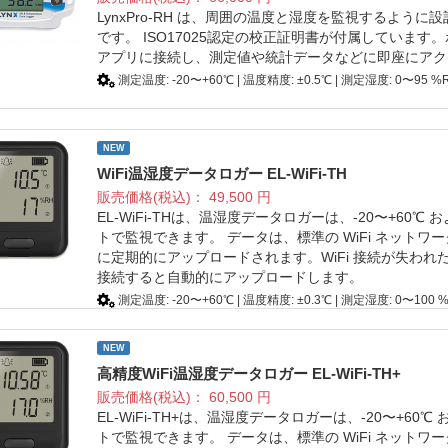
LynxPro-RH は、周囲の温度と湿度を監視するように設計
です。 ISO17025認定の校正証明書が付属しています。ボタ
アプリに接続し、測定値や統計データなどに即座にアク
測定温度: -20〜+60℃ | 温度精度: ±0.5℃ | 測定湿度: 0〜95 %
NEW
WiFi温湿度データロガー EL-WiFi-TH
販売価格(税込)：
49,500
円
EL-WiFi-THは、温湿度データロガーは、-20〜+60℃
トで監視できます。 データは、標準の WiFi ネットワークを
に定期的にアップロードされます。WiFi 接続が失われ
接続すると自動的にアップロードします。
測定温度: -20〜+60℃ | 温度精度: ±0.3℃ | 測定湿度: 0〜10
NEW
高精度WiFi温湿度データロガー EL-WiFi-TH+
販売価格(税込)：
60,500
円
EL-WiFi-TH+は、温湿度データロガーは、-20〜+60
トで監視できます。 データは、標準の WiFi ネットワークを