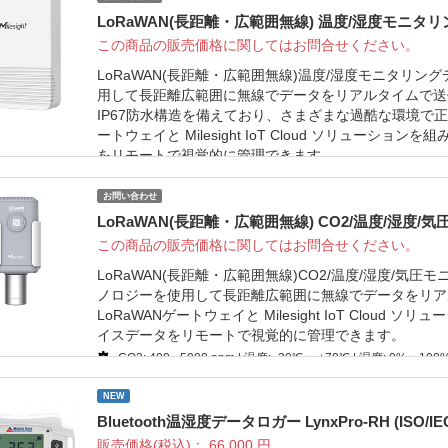
LoRaWAN(長距離・広範囲無線) 温度/湿度モニタリン
この商品の販売価格に関してはお問合せください。
LoRaWAN(長距離・広範囲無線)温度/湿度モニタリングデ
用して長距離広範囲に無線でデータをリアルタイムで送
IP67防水構造を備えており、さまざまな過酷な環境で正
ートウェイと Milesight IoT Cloud ソリュー
をリモートで視覚的に管理できます。
温度: -30℃ 〜+60℃ | 湿度: 0%〜100% RH
お問い合わせ
LoRaWAN(長距離・広範囲無線) CO2/温度/湿度/気
この商品の販売価格に関してはお問合せください。
LoRaWAN(長距離・広範囲無線)CO2/温度/湿度/気圧モニ
ノロジーを使用して長距離広範囲に無線でデータをリア
LoRaWANゲートウェイと Milesight IoT Clo
イスデータをリモートで視覚的に管理できます。
CO2: 400 - 5000 ppm | 温度: -30℃ 〜+70℃ | 湿度: 0%〜100%
NEW
Bluetooth温湿度データロガー LynxPro-RH (ISO/
販売価格(税込)：
66,000
円