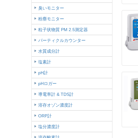
臭いモニター
粉塵モニター
粒子状物質 PM 2.5測定器
パーティクルカウンター
水質成分計
塩素計
pH計
pHロガー
導電率計 & TDS計
溶存オゾン濃度計
ORP計
塩分濃度計
溶存酸素計