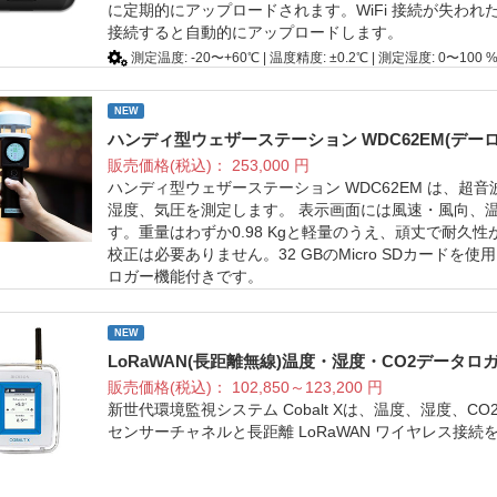
に定期的にアップロードされます。WiFi 接続が失われ
接続すると自動的にアップロードします。
測定温度: -20〜+60℃ | 温度精度: ±0.2℃ | 測定湿度: 0〜100
NEW
ハンディ型ウェザーステーション WDC62EM(デー
販売価格(税込)：
253,000
円
ハンディ型ウェザーステーション WDC62EM は、
湿度、気圧を測定します。 表示画面には風速・風向、
す。重量はわずか0.98 Kgと軽量のうえ、頑丈で耐
校正は必要ありません。32 GBのMicro SDカード
ロガー機能付きです。
風速: 0〜40 m/s | 風向: 0〜359℃ | 気圧: 150〜1100 hPa | 温
NEW
LoRaWAN(長距離無線)温度・湿度・CO2データロガー
販売価格(税込)：
102,850～123,200
円
新世代環境監視システム Cobalt Xは、温度、湿度、C
センサーチャネルと長距離 LoRaWAN ワイヤレス接続