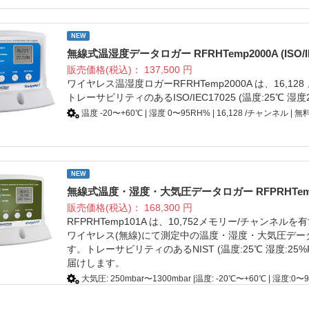
NEW
無線式温湿度データロガー RFRHTemp2000A (ISO/
販売価格(税込)：
137,500
円
ワイヤレス温湿度ロガーRFRHTemp2000A は、16
トレーサビリティのあるISO/IEC17025 (温度:25℃ 
温度 -20〜+60℃ | 湿度 0〜95RH% | 16,128 /チャンネル
NEW
無線式温度・湿度・大気圧データロガー RFPRHTemp20
販売価格(税込)：
168,300
円
RFPRHTemp101A は、10,752メモリー/チャ
ワイヤレス(無線)にて測定中の温度・湿度・大気圧デ
す。トレーサビリティのあるNIST (温度:25℃ 湿度:25%RH/
届けします。
大気圧: 250mbar〜1300mbar |温度: -20℃〜+60℃ | 湿度
ム対応