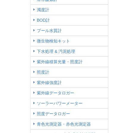
濁度計
BOD計
プール水質計
微生物検知キット
下水処理 & 汚泥処理
紫外線積算光量・照度計
照度計
紫外線強度計
紫外線データロガー
ソーラーパワーメーター
照度データロガー
青色光測定器・赤色光測定器