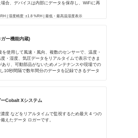
た場合、デバイスは内部にデータを保存し、WiFiに再
 %RH | 湿度精度: ±1.8 %RH | 最低・最高温湿度表示
ロガー機能内蔵)
超音波を使用して風速・風向、複数のセンサーで、温度・
温度・湿度、気圧データをリアルタイムで表示できま
久性があり、可動部品がないためメンテナンスや現場での
を使用し10秒間隔で数年間分のデータを記録できるデータ
度: -40〜+80℃ | 湿度: 0〜100 %RH
Cobalt Xシステム
O2濃度 などをリアルタイムで監視するため最大 4 つの
を備えたデータ ロガーです。