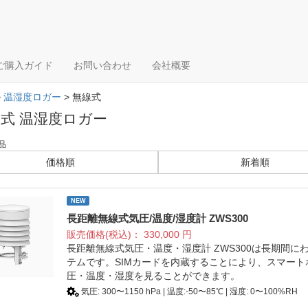
ご購入ガイド
お問い合わせ
会社概要
>
温湿度ロガー
> 無線式
式 温湿度ロガー
品
価格順
新着順
NEW
長距離無線式気圧/温度/湿度計 ZWS300
販売価格(税込)：
330,000
円
長距離無線式気圧・温度・湿度計 ZWS300は長期間
テムです。SIMカードを内蔵することにより、スマー
圧・温度・湿度を見ることができます。
気圧: 300〜1150 hPa | 温度:-50〜85℃ | 湿度: 0〜100%RH