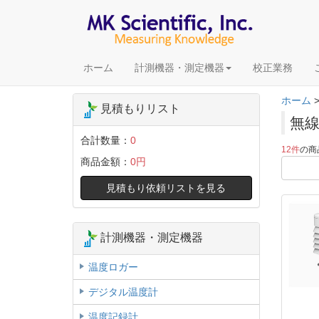
ホーム
計測機器・測定機器
校正業務
ホーム
見積もりリスト
無線
合計数量：
0
12件
の商
商品金額：
0円
見積もり依頼リストを見る
計測機器・測定機器
温度ロガー
デジタル温度計
温度記録計