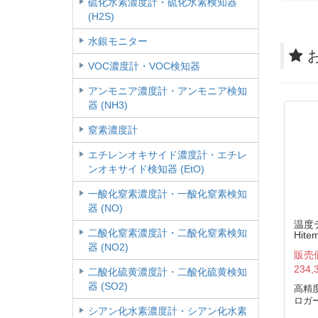
硫化水素濃度計・硫化水素検知器
(H2S)
水銀モニター
VOC濃度計・VOC検知器
アンモニア濃度計・アンモニア検知
器 (NH3)
窒素濃度計
エチレンオキサイド濃度計・エチレ
ンオキサイド検知器 (EtO)
一酸化窒素濃度計・一酸化窒素検知
器 (NO)
温度
二酸化窒素濃度計・二酸化窒素検知
Hite
精度
器 (NO2)
販売
防水
ISO/
234,
二酸化硫黄濃度計・二酸化硫黄検知
証明
器 (SO2)
高精
ロガ
シアン化水素濃度計・シアン化水素