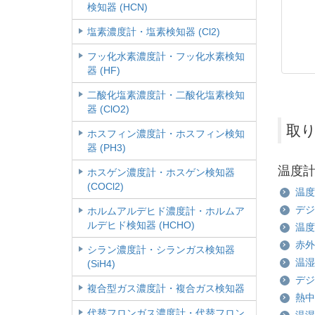
検知器 (HCN)
塩素濃度計・塩素検知器 (Cl2)
フッ化水素濃度計・フッ化水素検知
器 (HF)
二酸化塩素濃度計・二酸化塩素検知
器 (ClO2)
取り
ホスフィン濃度計・ホスフィン検知
器 (PH3)
温度
ホスゲン濃度計・ホスゲン検知器
(COCl2)
温度
デジ
ホルムアルデヒド濃度計・ホルムア
ルデヒド検知器 (HCHO)
温度
赤外
シラン濃度計・シランガス検知器
温湿
(SiH4)
デジ
複合型ガス濃度計・複合ガス検知器
熱中
代替フロンガス濃度計・代替フロン
温湿