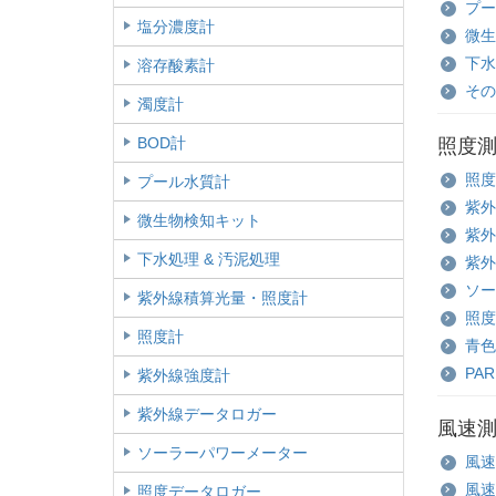
プー
塩分濃度計
微生
下水
溶存酸素計
その
濁度計
BOD計
照度
照度
プール水質計
紫外
微生物検知キット
紫外
下水処理 & 汚泥処理
紫外
ソー
紫外線積算光量・照度計
照度
照度計
青色
PA
紫外線強度計
紫外線データロガー
風速
ソーラーパワーメーター
風速
風速
照度データロガー