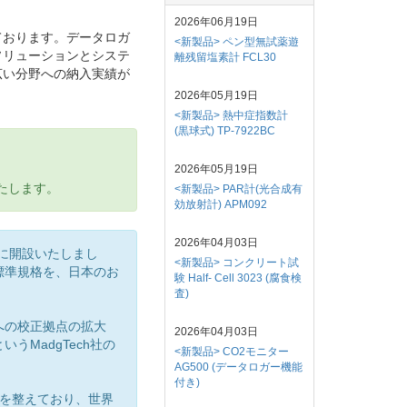
2026年06月19日
ております。データロガ
<新製品> ペン型無試薬遊
ソリューションとシステ
離残留塩素計 FCL30
広い分野への納入実績が
2026年05月19日
<新製品> 熱中症指数計
(黒球式) TP-7922BC
2026年05月19日
いたします。
<新製品> PAR計(光合成有
効放射計) APM092
2026年04月03日
社内に開設いたしまし
<新製品> コンクリート試
標準規格を、日本のお
験 Half- Cell 3023 (腐食検
査)
への校正拠点の拡大
2026年04月03日
MadgTech社の
<新製品> CO2モニター
AG500 (データロガー機能
付き)
体制を整えており、世界