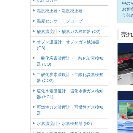
気圧ロガー
中の
お客
温度校正器・湿度校正器
う努
温度センサー・プローブ
酸素濃度計・酸素ガス検知器 (O2)
売
オゾン濃度計・オゾンガス検知器
(O3)
一酸化炭素濃度計・一酸化炭素検知
器 (CO)
二酸化炭素濃度計・二酸化炭素検知
器 (CO2)
塩化水素濃度計・塩化水素ガス検知
器 (HCL)
可燃性ガス濃度計・可燃性ガス検知
器
水素濃度計・水素検知器 (H2)