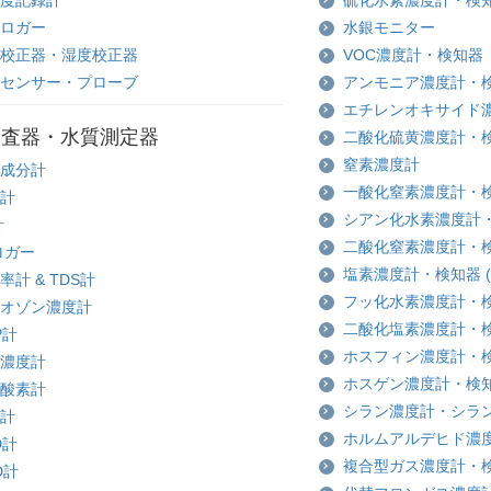
ロガー
水銀モニター
校正器・湿度校正器
VOC濃度計・検知器
センサー・プローブ
アンモニア濃度計・検知
エチレンオキサイド濃度
検査器・水質測定器
二酸化硫黄濃度計・検知
窒素濃度計
成分計
一酸化窒素濃度計・検知
計
シアン化水素濃度計・検
計
二酸化窒素濃度計・検知
ロガー
塩素濃度計・検知器 (C
率計 & TDS計
フッ化水素濃度計・検知
オゾン濃度計
二酸化塩素濃度計・検知器
P計
ホスフィン濃度計・検知
濃度計
ホスゲン濃度計・検知器 
酸素計
シラン濃度計・シランガ
計
ホルムアルデヒド濃度計
D計
複合型ガス濃度計・
D計