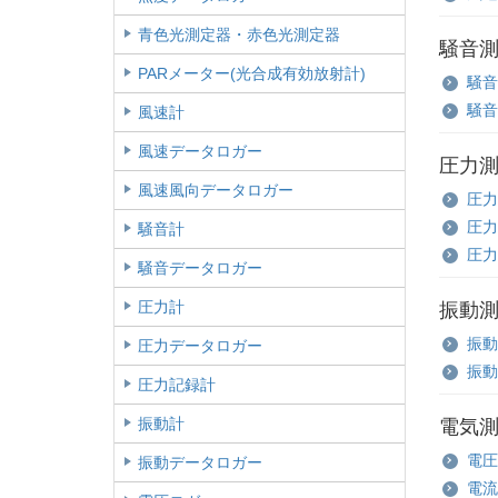
青色光測定器・赤色光測定器
騒音
PARメーター(光合成有効放射計)
騒音
騒音
風速計
風速データロガー
圧力
風速風向データロガー
圧力
圧力
騒音計
圧力
騒音データロガー
圧力計
振動
振動
圧力データロガー
振動
圧力記録計
振動計
電気
電圧
振動データロガー
電流