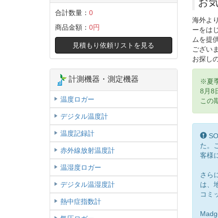
お
合計数量：
0
海外よ
商品金額：
0円
ーをは
ムを提
見積もり依頼リストを見る
ござい
お探し
計測機器・測定機器
※夏
8月8
温度ロガー
この
デジタル温度計
温度記録計
Imp
SO
た。
赤外線放射温度計
客様
温湿度ロガー
さら
デジタル温湿度計
は、
コミ
熱中症指数計
Mad