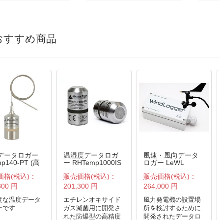
おすすめ商品
データロガー
温湿度データロガ
風速・風向データ
mp140-PT (高
ー RHTemp1000IS
ロガー LeWL
、耐熱、耐圧
(防爆型、
価格(税込)：
販売価格(税込)：
販売価格(税込)：
、
ISO/IEC17025校正
IEC17025校正
証明書付)
300 円
201,300 円
264,000 円
書付)
度な温度データ
エチレンオキサイド
風力発電機の設置場
ーです
ガス滅菌用に開発さ
所を検討するために
れた防爆型の高精度
開発されたデータロ