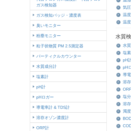
ガス検知器
気圧
温度
ガス検知バッジ・濃度表
温度
臭いモニター
粉塵モニター
水質
水質
粒子状物質 PM 2.5測定器
塩素
パーティクルカウンター
pH
水質成分計
pH
導電
塩素計
溶存
pH計
OR
塩分
pHロガー
溶存
導電率計 & TDS計
濁度
溶存オゾン濃度計
BO
CO
ORP計