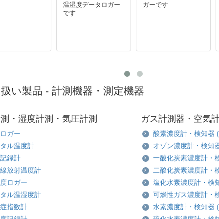
温湿度データロガー
ガーです
です
扱い製品 - 計測機器・測定機器
計測・湿度計測・気圧計測
ガス計測器・空気
ロガー
酸素濃度計・検知器 (
タル温度計
オゾン濃度計・検知器 
記録計
一酸化炭素濃度計・検知
線放射温度計
二酸化炭素濃度計・検知
度ロガー
塩化水素濃度計・検知器
タル温湿度計
可燃性ガス濃度計・
症指数計
水素濃度計・検知器 (
度記録計
硫化水素濃度計・検知器