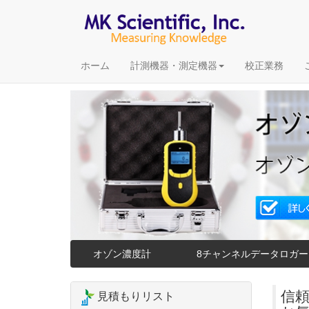
ホーム
計測機器・測定機器
校正業務
オゾン濃度計
8チャンネルデータロガー
信
見積もりリスト