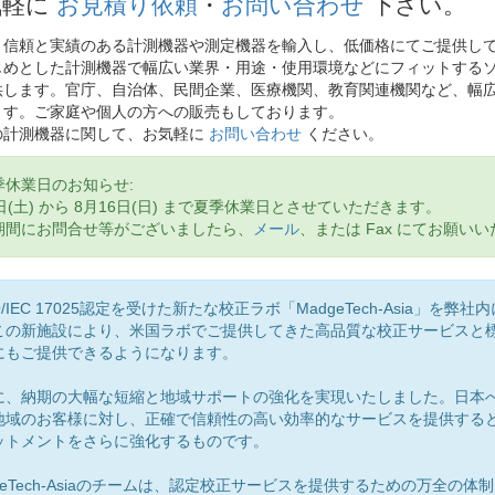
気軽に
お見積り依頼
・
お問い合わせ
下さい。
り信頼と実績のある計測機器や測定機器を輸入し、低価格にてご提供し
じめとした計測機器で幅広い業界・用途・使用環境などにフィットする
供します。官庁、自治体、民間企業、医療機関、教育関連機関など、幅
ます。ご家庭や個人の方への販売もしております。
の計測機器に関して、お気軽に
お問い合わせ
ください。
季休業日のお知らせ:
日(土) から 8月16日(日) まで夏季休業日とさせていただきます。
期間にお問合せ等がございましたら、
メール
、または Fax にてお願い
ortant:
/IEC 17025認定を受けた新たな校正ラボ「MadgeTech-Asia」を弊
この新施設により、米国ラボでご提供してきた高品質な校正サービスと
にもご提供できるようになります。
に、納期の大幅な短縮と地域サポートの強化を実現いたしました。日本
地域のお客様に対し、正確で信頼性の高い効率的なサービスを提供するという
ットメントをさらに強化するものです。
geTech-Asiaのチームは、認定校正サービスを提供するための万全の