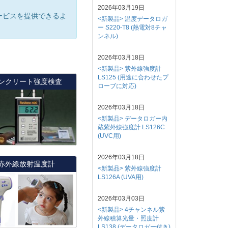
2026年03月19日
ービスを提供できるよ
<新製品> 温度データロガ
ー S220-T8 (熱電対8チャ
ンネル)
2026年03月18日
<新製品> 紫外線強度計
LS125 (用途に合わせたプ
ンクリート強度検査
ローブに対応)
2026年03月18日
<新製品> データロガー内
蔵紫外線強度計 LS126C
(UVC用)
2026年03月18日
赤外線放射温度計
<新製品> 紫外線強度計
LS126A (UVA用)
2026年03月03日
<新製品> 4チャンネル紫
外線積算光量・照度計
LS138 (データロガー付き)