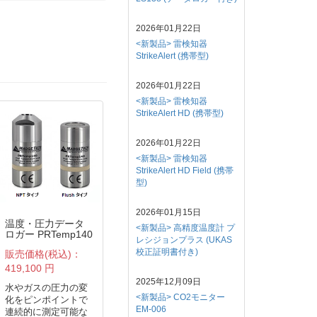
2026年01月22日
<新製品> 雷検知器
StrikeAlert (携帯型)
2026年01月22日
<新製品> 雷検知器
StrikeAlert HD (携帯型)
2026年01月22日
<新製品> 雷検知器
StrikeAlert HD Field (携帯
型)
2026年01月15日
温度・圧力データ
無線式温度データ
温度データロガー
<新製品> 高精度温度計 プ
ロガー PRTemp140
ロガー
Hitemp140-FR (
レシジョンプラス (UKAS
(温度・圧力 2チャ
RFTCTemp2000A
精度、耐熱、耐圧
校正証明書付き)
販売価格(税込)：
販売価格(税込)：
販売価格(税込)：
ンネル、高精度、
(ISO/IEC 17025校
防水、
耐熱・耐圧防水、
正証明書付)
ISO/IEC17025校
419,100 円
95,700 円
234,300 円
ISO/IEC17025校正
証明書付)
2025年12月09日
証明書付)
水やガスの圧力の変
幅広い温度に対応す
+140℃の高温下で
<新製品> CO2モニター
化をピンポイントで
る無線式 温度データ
続使用できる32,76
EM-006
連続的に測定可能な
ロガーです
メモリーを有する