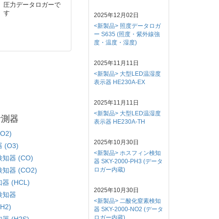
圧力データロガーで
精度な温度データ
す
ガーです。
2025年12月02日
<新製品> 照度データロガ
ー S635 (照度・紫外線強
度・温度・湿度)
2025年11月11日
<新製品> 大型LED温湿度
表示器 HE230A-EX
2025年11月11日
<新製品> 大型LED温湿度
計測器
表示器 HE230A-TH
O2)
2025年10月30日
(O3)
<新製品> ホスフィン検知
器 (CO)
器 SKY-2000-PH3 (データ
器 (CO2)
ロガー内蔵)
 (HCL)
2025年10月30日
検知器
<新製品> 二酸化窒素検知
H2)
器 SKY-2000-NO2 (データ
ロガー内蔵)
 (H2S)