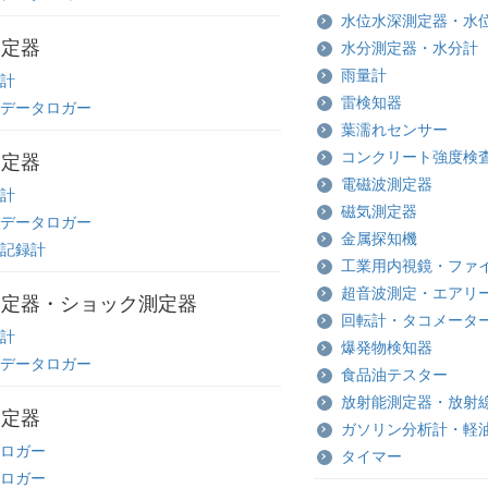
水位水深測定器・水
測定器
水分測定器・水分計
雨量計
計
雷検知器
データロガー
葉濡れセンサー
コンクリート強度検
測定器
電磁波測定器
計
磁気測定器
データロガー
金属探知機
記録計
工業用内視鏡・ファ
超音波測定・エアリ
測定器・ショック測定器
回転計・タコメータ
計
爆発物検知器
データロガー
食品油テスター
放射能測定器・放射
測定器
ガソリン分析計・軽
ロガー
タイマー
ロガー