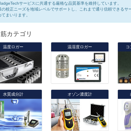
MadgeTechサービスに共通する厳格な品質基準を維持しています。
様の校正ニーズを地域レベルでサポートし、これまで通り信頼できるサ
めてまいります。
れ筋カテゴリ
温度ロガー
温湿度ロガー
コ
水質成分計
オゾン濃度計