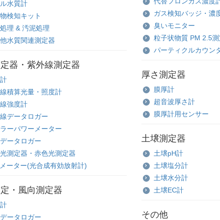
代替フロンガス濃度
ル水質計
ガス検知バッジ・濃
物検知キット
臭いモニター
処理 & 汚泥処理
粒子状物質 PM 2.5
他水質関連測定器
パーティクルカウン
測定器・紫外線測定器
厚さ測定器
計
膜厚計
線積算光量・照度計
超音波厚さ計
線強度計
膜厚計用センサー
線データロガー
ラーパワーメーター
土壌測定器
データロガー
光測定器・赤色光測定器
土壌pH計
Rメーター(光合成有効放射計)
土壌塩分計
土壌水分計
測定・風向測定器
土壌EC計
計
その他
データロガー