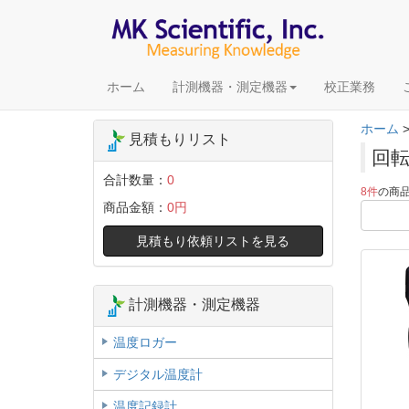
ホーム
計測機器・測定機器
校正業務
ホーム
見積もりリスト
回
合計数量：
0
8件
の商
商品金額：
0円
見積もり依頼リストを見る
計測機器・測定機器
温度ロガー
デジタル温度計
温度記録計