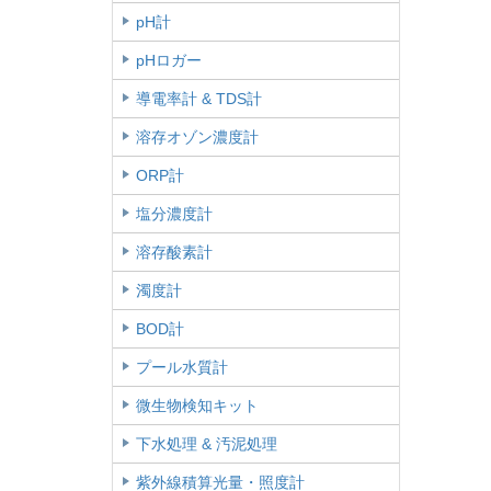
pH計
pHロガー
導電率計 & TDS計
溶存オゾン濃度計
ORP計
塩分濃度計
溶存酸素計
濁度計
BOD計
プール水質計
微生物検知キット
下水処理 & 汚泥処理
紫外線積算光量・照度計