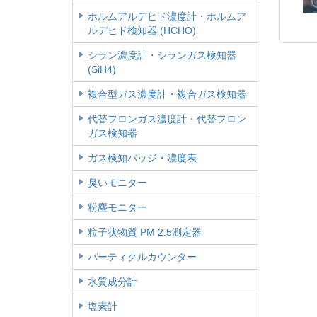
ホルムアルデヒド濃度計・ホルムア
ルデヒド検知器 (HCHO)
シラン濃度計・シランガス検知器
(SiH4)
複合型ガス濃度計・複合ガス検知器
代替フロンガス濃度計・代替フロン
ガス検知器
ガス検知バッジ・濃度表
臭いモニター
粉塵モニター
粒子状物質 PM 2.5測定器
パーティクルカウンター
水質成分計
塩素計