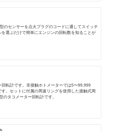
型のセンサーを点火プラグのコードに通してスイッチ
クルを選ぶだけで簡単にエンジンの回転数を知ることが
ー回転計です。非接触ホトメーターでは5〜99,999
定が可能です。セットに付属の周速リングを使用した接触式周
多機能型のタコメーター回転計です。
)