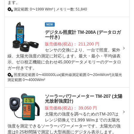
ます。
測定範囲: 0〜1999 W/m² | メモリー数: 51,840
NEW
デジタル照度計 TM-208A (データロガ
ー付き)
販売価格(税込)：
211,200
円
センサの交換により、一台で照度、紫外
線、太陽光強度の測定に対応します。最大・最小・平均値表
示、ゼロ校正機能に合わせ45,000データメモリーのデータロ
ガー付きです。
照度測定範囲 0〜400000Lux|紫外線測定範囲 0〜20mW/cm²|太陽光
測定範囲 0〜4000W/m²
ソーラーパワーメーター TM-207 (太陽
光放射強度計)
販売価格(税込)：
39,050
円
太陽光の強度を調べるためのTM-207は
レンジ切換えで1,999 W/mまでの太陽光
強度を測定できるソーラーパワーメーターです。太陽光の強
度は0.25秒間隔で測定し大型画面にデジタル表示します。