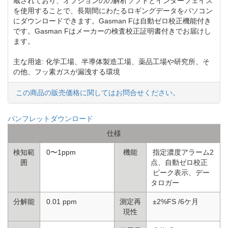
蔵されており、オプションのの解析ソフトとインターフェイス
を使用することで、長期間にわたるロギングデータをパソコン
にダウンロードできます。Gasman Fは自動ゼロ校正機能付き
です。Gasman Fはメーカーの検査校正証明書付きでお届けし
ます。
主な用途: 化学工場、半導体製造工場、薬品工場や研究所、そ
の他、フッ素ガスが漏洩する環境
この商品の販売価格に関してはお問合せください。
パンフレットダウンロード
仕様
検知範
0〜1ppm
機能
指定濃度アラーム2
囲
点、自動ゼロ校正
ピーク表示、デー
タロガー
分解能
0.01 ppm
測定再
±2%FS /6ケ月
現性