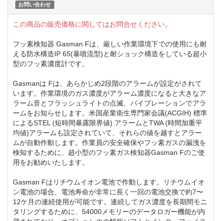
お問い合わせ
この商品の販売価格に関してはお問合せください。
フッ素検知器 Gasman Fは、厳しい作業環境下での使用にも耐
える防水構造IP 65(暴噴流型)と耐ショック構造をしている超小
型のフッ素濃度計です。
Gasmanは Fは、あらかじめ2段階のアラームが設定がされて
います。作業環境のガス濃度がアラーム濃度になると大きなア
ラーム音とフラッシュライトの点滅、バイブレーションでアラ
ームをお知らせします。米国産業衛生専門家会議(ACGIH) 標準
によるSTEL (短時間暴露限界値) アラームとTWA (時間加重平
均値)アラームも設定されていて、それらの値を越すとアラー
ムが自動作動します。作業員の安全確保やフッ素ガスの漏洩を
検知するために、超小型のフッ素ガス検知器Gasman Fのご使
用をお勧めいたします。
Gasman Fはリチウムイオン電池で作動します。リチウムイオ
ン電池の場合、電池寿命が非常に長く一回の電池交換で約7〜
12ケ月の連続使用が可能です。連続してガス濃度を長期間モニ
タリングするために、54000メモリーのデータロガー機能が内