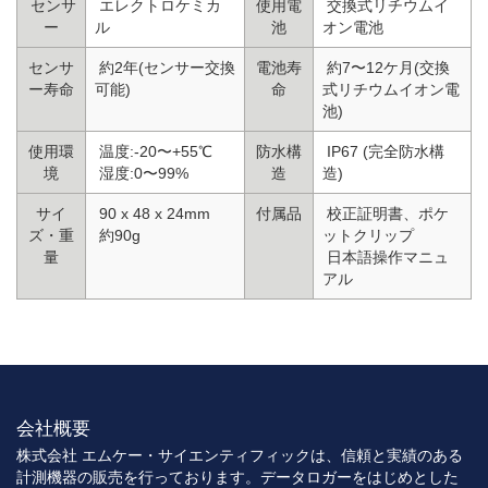
センサ
エレクトロケミカ
使用電
交換式リチウムイ
ー
ル
池
オン電池
センサ
約2年(センサー交換
電池寿
約7〜12ケ月(交換
ー寿命
可能)
命
式リチウムイオン電
池)
使用環
温度:-20〜+55℃
防水構
IP67 (完全防水構
境
湿度:0〜99%
造
造)
サイ
90 x 48 x 24mm
付属品
校正証明書、ポケ
ズ・重
約90g
ットクリップ
量
日本語操作マニュ
アル
会社概要
株式会社 エムケー・サイエンティフィックは、信頼と実績のある
計測機器の販売を行っております。データロガーをはじめとした