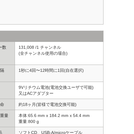
ー数
131,008 /1 チャンネル
(全チャンネル使用の場合)
隔
1秒に4回〜12時間に1回(自在選択)
9Vリチウム電池(電池交換ユーザで可能)
又はACアダプター
命
約18ヶ月(皆様で電池交換可能)
重量
本体:65.6 mm x 184.2 mm x 54.4 mm
重量:800 g
品
ソフトCD、USB-A/microケーブル