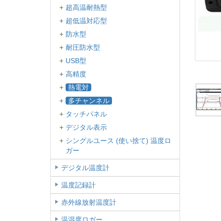
超高温耐熱型
超低温対応型
防水型
耐圧防水型
USB型
高精度
熱電対
多チャンネル
タッチパネル
デジタル表示
シングルユース (使い捨て) 温度ロ
ガー
デジタル温度計
温度記録計
赤外線放射温度計
温湿度ロガー