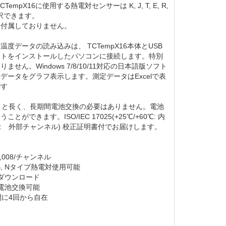
empX16に使用する熱電対センサーは K, J, T, E, R,
を選択できます。
は付属しておりません。
度データの読み込みは、 TCTempX16本体とUSB
フトをインストールしたパソコンに接続します。特別
せん。Windows 7/8/10/11対応の日本語版ソフト
データをグラフ表示します。測定データはExcelで表
です
月と長く、長期間電池交換の必要はありません。電池
ができます。ISO/IEC 17025(+25℃/+60℃: 内
mV: 外部チャンネル) 校正証明書付でお届けします。
,008/チャンネル
, S, B, Nタイプ熱電対使用可能
ダウンロード
電池交換可能
間に4回から自在