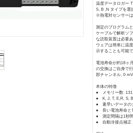
温度データロガー TCT
S, B ,N タイプ
※熱電対センサー
測定のプログラムと温
ケーブルで解析ソ
な読取装置は必要ありま
ウェアは簡単に温度
示することも可能
電池寿命が約18ヶ
の交換はご自身で行うこと
部チャンネル, 0 
本体の特徴
● メモリー数: 131
● K, J, T, E,R
● 素早いデータの
● 長い電池寿命と
● 測定間隔は1秒
● 自動冷接点補正