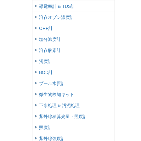
導電率計 & TDS計
溶存オゾン濃度計
ORP計
塩分濃度計
溶存酸素計
濁度計
BOD計
プール水質計
微生物検知キット
下水処理 & 汚泥処理
紫外線積算光量・照度計
照度計
紫外線強度計