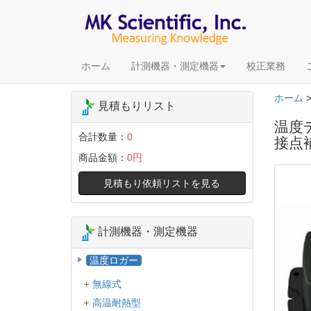
ホーム
計測機器・測定機器
校正業務
ホーム
見積もりリスト
温度デ
合計数量：
0
接点
商品金額：
0円
見積もり依頼リストを見る
計測機器・測定機器
温度ロガー
無線式
高温耐熱型