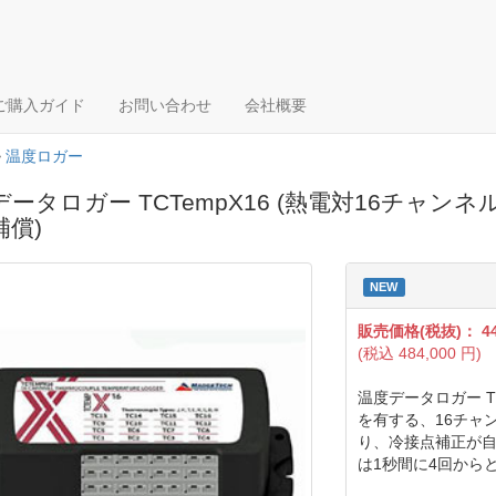
ご購入ガイド
お問い合わせ
会社概要
>
温度ロガー
ータロガー TCTempX16 (熱電対16チャンネル、
補償)
NEW
販売価格(税抜)：
4
(税込
484,000
円)
温度データロガー TC
を有する、16チャ
り、冷接点補正が
は1秒間に4回から