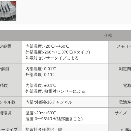
仕様
定範囲
内部温度: -20℃〜+60℃
メモリ
外部温度:-260〜+1,370℃(Kタイプ)
熱電対センサータイプによる
分解能
内部温度: 0.01℃
測定間
外部温度: 0.1℃
精度
内部温度: ±0.1℃
電源
外部温度: 熱電対センサーによる
ンネル数
内部/外部各16チャンネル
電池寿
用環境
温度:-20〜+60℃
サイズ・
湿度:0〜95%RH(結露無きこと)
サータイプ
熱電対各種選択可能
付属