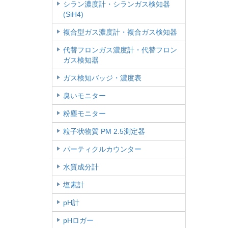
シラン濃度計・シランガス検知器
(SiH4)
複合型ガス濃度計・複合ガス検知器
代替フロンガス濃度計・代替フロン
ガス検知器
ガス検知バッジ・濃度表
臭いモニター
粉塵モニター
粒子状物質 PM 2.5測定器
パーティクルカウンター
水質成分計
塩素計
pH計
pHロガー