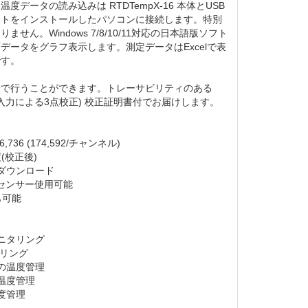
度データの読み込みは RTDTempX-16 本体とUSB
フトをインストールしたパソコンに接続します。特別
せん。Windows 7/8/10/11対応の日本語版ソフト
データをグラフ表示します。測定データはExcelで表
です。
身で行うことができます。トレーサビリティのある
/150Ω入力による3点校正) 校正証明書付でお届けします。
,736 (174,592/チャンネル)
度(校正後)
ダウンロード
RTDセンサー使用可能
も可能
ニタリング
タリング
の温度管理
温度管理
度管理