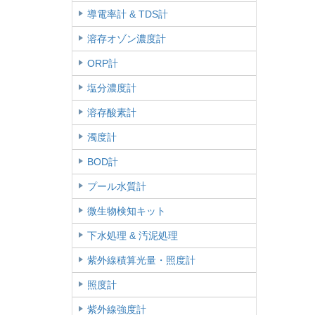
導電率計 & TDS計
溶存オゾン濃度計
ORP計
塩分濃度計
溶存酸素計
濁度計
BOD計
プール水質計
微生物検知キット
下水処理 & 汚泥処理
紫外線積算光量・照度計
照度計
紫外線強度計