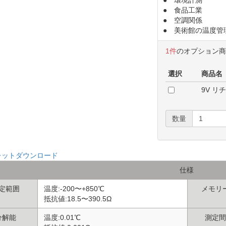
● 食品工業
● 空調関係
● 美術館の温度管
1件
のオプション
選択
商品名
9V リ
数量
レットダウンロード
仕様
定範囲
温度:-200〜+850℃
メモリ
抵抗値:18.5〜390.5Ω
分解能
温度:0.01℃
測定間