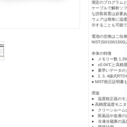
測定のプログラムと温
ケーブルで解析ソ
な読取装置は必要ありま
ウェアは簡単に温度
示することも可能
電池の交換はご自
NIST(50/100
本体の特徴
● メモリー数 1,396
● ±0.04℃と高精
● 素早いデータの
● 2, 3, 4線式
● NIST校正証明書
用途
● 温度校正器のモ
● 高精度温度モニ
● クリーンルーム
● 医薬品や血液の
● 冷凍冷蔵庫の温
● 環境計測