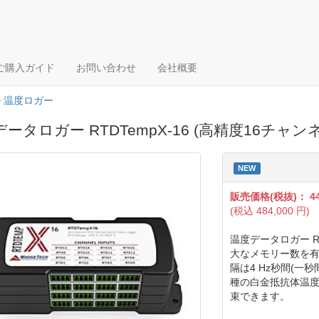
ご購入ガイド
お問い合わせ
会社概要
>
温度ロガー
ータロガー RTDTempX-16 (高精度16チャ
NEW
販売価格(税抜)：
4
(税込
484,000
円)
温度データロガー RTD
大なメモリー数を有
隔は4 Hz秒間(一
種の白金抵抗体温度
束できます。