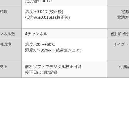
抵抗値:0.001Ω
精度
温度:±0.04℃(校正後)
電源
抵抗値:±0.015Ω (校正後)
電池寿
ンネル数
4チャンネル
使用白金
用環境
温度:-20〜+60℃
サイズ・
湿度:0〜95%RH(結露無きこと)
校正
解析ソフトでデジタル校正可能
付属
校正日は自動記録