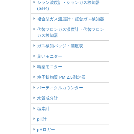
シラン濃度計・シランガス検知器
(SiH4)
複合型ガス濃度計・複合ガス検知器
代替フロンガス濃度計・代替フロン
ガス検知器
ガス検知バッジ・濃度表
臭いモニター
粉塵モニター
粒子状物質 PM 2.5測定器
パーティクルカウンター
水質成分計
塩素計
pH計
pHロガー