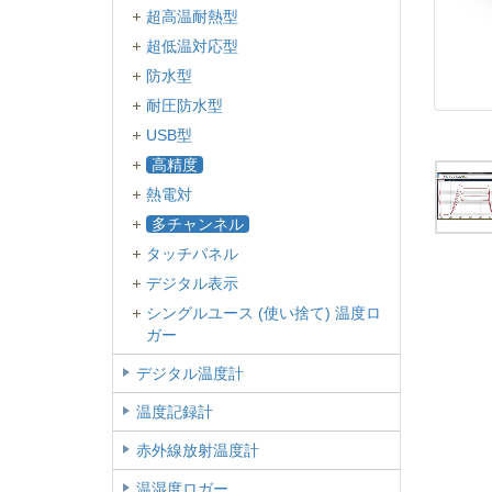
超高温耐熱型
超低温対応型
防水型
耐圧防水型
USB型
高精度
熱電対
多チャンネル
タッチパネル
デジタル表示
シングルユース (使い捨て) 温度ロ
ガー
デジタル温度計
温度記録計
赤外線放射温度計
温湿度ロガー