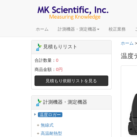
ホーム
計測機器・測定機器
校正業務
ホーム
見積もりリスト
温度デ
合計数量：
0
商品金額：
0円
見積もり依頼リストを見る
計測機器・測定機器
温度ロガー
無線式
高温耐熱型