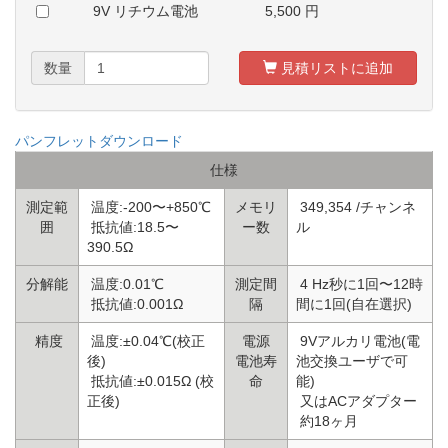
9V リチウム電池
5,500
円
数量
見積リストに追加
パンフレットダウンロード
仕様
測定範
温度:-200〜+850℃
メモリ
349,354 /チャンネ
囲
抵抗値:18.5〜
ー数
ル
390.5Ω
分解能
温度:0.01℃
測定間
4 Hz秒に1回〜12時
抵抗値:0.001Ω
隔
間に1回(自在選択)
精度
温度:±0.04℃(校正
電源
9Vアルカリ電池(電
後)
電池寿
池交換ユーザで可
抵抗値:±0.015Ω (校
命
能)
正後)
又はACアダプター
約18ヶ月