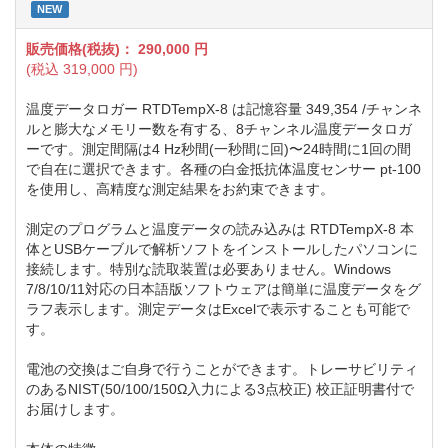
NEW
販売価格(税抜)：
290,000
円
(税込
319,000
円)
温度データロガー RTDTempX-8 は記憶容量 349,354 /チャンネ
ルと膨大なメモリー数を有する、8チャンネル温度データロガ
ーです。測定間隔は4 Hz秒間(一秒間に回)〜24時間に1回の間
で自在に選択できます。各種の白金抵抗体温度センサー pt-100
を使用し、高精度な測定結果をお約束できます。
測定のプログラムと温度データの読み込みは RTDTempX-8 本
体とUSBケーブルで解析ソフトをインストールしたパソコンに
接続します。特別な読取装置は必要ありません。Windows
7/8/10/11対応の日本語版ソフトウェアは簡単に温度データをグ
ラフ表示します。測定データはExcelで表示することも可能で
す。
電池の交換はご自身で行うことができます。トレーサビリティ
のあるNIST(50/100/150Ω入力による3点校正) 校正証明書付で
お届けします。