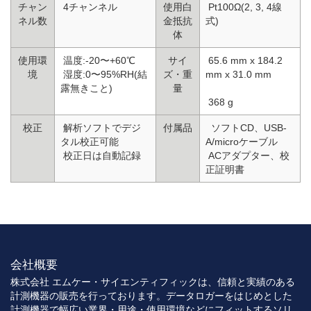
チャン
4チャンネル
使用白
Pt100Ω(2, 3, 4線
ネル数
金抵抗
式)
体
使用環
温度:-20〜+60℃
サイ
65.6 mm x 184.2
境
湿度:0〜95%RH(結
ズ・重
mm x 31.0 mm
露無きこと)
量
368 g
校正
解析ソフトでデジ
付属品
ソフトCD、USB-
タル校正可能
A/microケーブル
校正日は自動記録
ACアダプター、校
正証明書
会社概要
株式会社 エムケー・サイエンティフィックは、信頼と実績のある
計測機器の販売を行っております。データロガーをはじめとした
計測機器で幅広い業界・用途・使用環境などにフィットするソリ