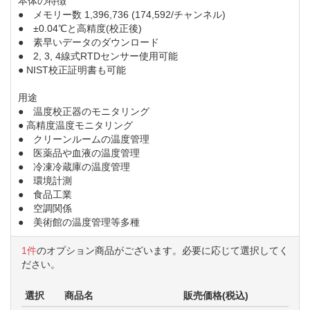
本体の特徴
● メモリー数 1,396,736 (174,592/チャンネル)
● ±0.04℃と高精度(校正後)
● 素早いデータのダウンロード
● 2, 3, 4線式RTDセンサー使用可能
● NIST校正証明書も可能
用途
● 温度校正器のモニタリング
● 高精度温度モニタリング
● クリーンルームの温度管理
● 医薬品や血液の温度管理
● 冷凍冷蔵庫の温度管理
● 環境計測
● 食品工業
● 空調関係
● 美術館の温度管理等多種
1件
のオプション商品がございます。必要に応じて選択してく
ださい。
選択
商品名
販売価格(税込)