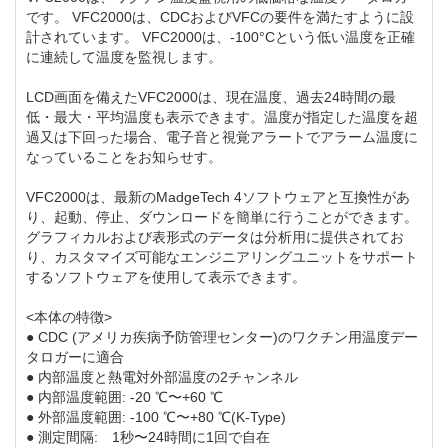
です。 VFC2000は、CDCおよびVFCの要件を満たすように設
計されています。 VFC2000は、-100°Cという低い温度を正確
に連続して温度を監視します。
LCD画面を備えたVFC2000は、現在温度、過去24時間の最
低・最大・平均温度も表示できます。温度が指定した温度を超
過又は下回った場合、電子音と視覚アラートでアラーム温度に
なっていることをお知らせす。
VFC2000は、最新のMadgeTech 4ソフトウェアと互換性があ
り、起動、停止、ダウンロードを簡単に行うことができます。
グラフィカルおよび表形式のデータは分析用に提供されてお
り、カスタマイズ可能なエンジニアリングユニットをサポート
するソフトウェアを使用して表示できます。
<本体の特徴>
● CDC (アメリカ疾病予防管理センター)のワクチン用温度デー
タロガーに適合
● 内部温度と熱電対外部温度の2チャンネル
● 内部温度範囲: -20 ℃〜+60 ℃
● 外部温度範囲: -100 ℃〜+80 ℃(K-Type)
● 測定間隔: 1秒〜24時間に1回で自在