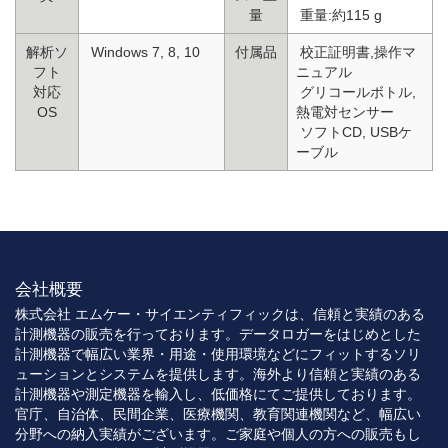
量
重量:約115 g
解析ソ
Windows 7, 8, 10
付属品
校正証明書,操作マ
フト
ニュアル
対応
グリコールボトル,
OS
熱電対センサー
ソフトCD, USBケ
ーブル
会社概要
株式会社 エムケー・サイエンティフィックは、信頼と実績のある
計測機器の販売を行っております。データロガーをはじめとした
計測機器で幅広い業界・用途・使用環境などにフィットするソリ
ューションとシステムを提供します。海外より信頼と実績のある
計測機器や測定機器を輸入し、低価格にてご提供しております。
官庁、自治体、民間企業、医療機関、教育関連機関など、幅広い
分野への納入実績がございます。ご家庭や個人の方への販売もし