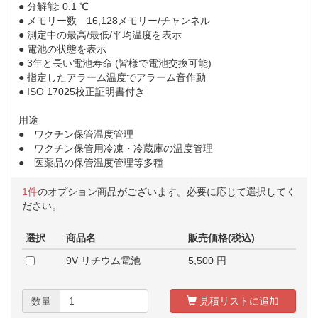
● 分解能: 0.1 ℃
● メモリー数 16,128メモリー/チャンネル
● 測定中の最高/最低/平均温度を表示
● 電池の状態を表示
● 3年と長い電池寿命 (皆様で電池交換可能)
● 指定したアラーム温度でアラーム音作動
● ISO 17025校正証明書付き
用途
● ワクチン保管温度管理
● ワクチン保管用冷凍・冷蔵庫の温度管理
● 医薬品の保管温度管理等多種
1件
のオプション商品がございます。必要に応じて選択してく
ださい。
選択
商品名
販売価格(税込)
9V リチウム電池
5,500
円
数量
見積リストに追加