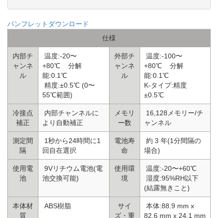
パンフレットダウンロード
仕様
内部チ
温度:-20〜
外部チ
温度:-100〜
ャンネ
+80℃ 分解
ャンネ
+80℃ 分解
ル
能:0.1℃
ル
能:0.1℃
精度:±0.5℃ (0〜
K-タイプ:精度
55℃範囲)
±0.5℃
冷接点
内部チャンネルに
メモリ
16,128メモリー/チ
補正
より自動補正
ー数
ャンネル
測定間
1秒から24時間に1
電池寿
約 3 年(1分間隔の
隔
回自在選択
命
場合)
使用電
9Vリチウム電池(電
使用環
温度:-20〜+60℃
池
池交換可能)
境
湿度:95%RH以下
(結露無きこと)
本体材
ABS樹脂
サイ
本体:88.9 mm x
質
ズ・重
82.6 mm x 24.1 mm