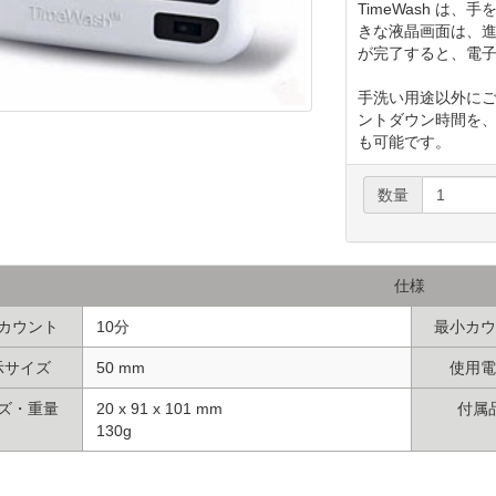
TimeWash は
きな液晶画面は、
が完了すると、電
手洗い用途以外に
ントダウン時間を、2
も可能です。
数量
仕様
カウント
10分
最小カウ
示サイズ
50 mm
使用電
ズ・重量
20 x 91 x 101 mm
付属
130g