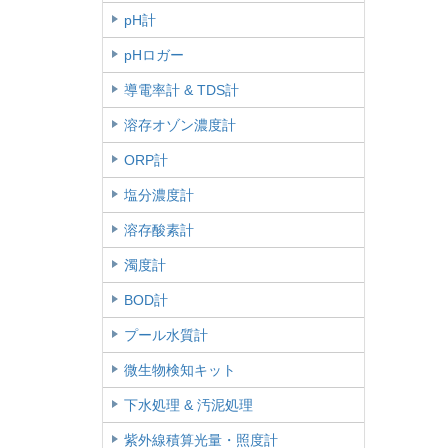
pH計
pHロガー
導電率計 & TDS計
溶存オゾン濃度計
ORP計
塩分濃度計
溶存酸素計
濁度計
BOD計
プール水質計
微生物検知キット
下水処理 & 汚泥処理
紫外線積算光量・照度計