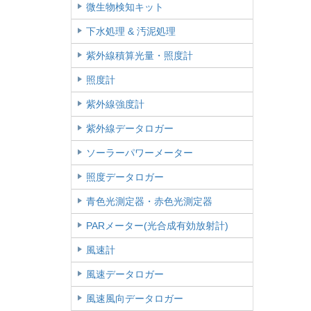
微生物検知キット
下水処理 & 汚泥処理
紫外線積算光量・照度計
照度計
紫外線強度計
紫外線データロガー
ソーラーパワーメーター
照度データロガー
青色光測定器・赤色光測定器
PARメーター(光合成有効放射計)
風速計
風速データロガー
風速風向データロガー