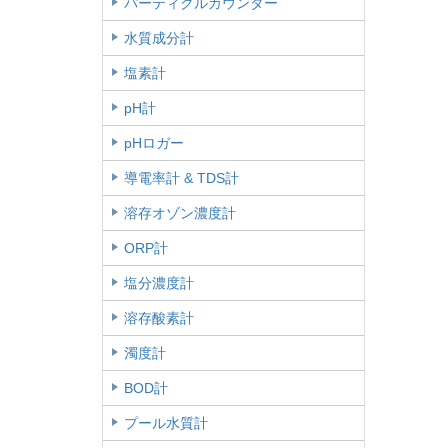
パーティクルカウンター
水質成分計
塩素計
pH計
pHロガー
導電率計 & TDS計
溶存オゾン濃度計
ORP計
塩分濃度計
溶存酸素計
濁度計
BOD計
プール水質計