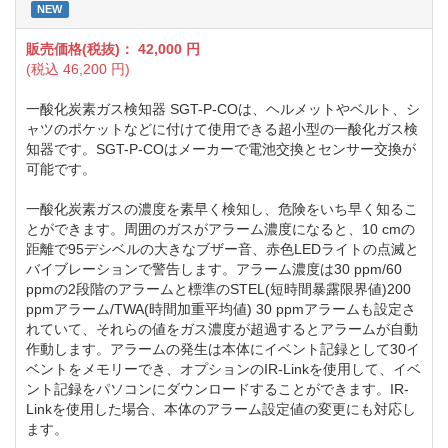
NEW
販売価格(税抜)：
42,000
円
(税込
46,200
円)
一酸化炭素ガス検知器 SGT-P-COは、ヘルメットやベルト、シ
ャツのポケットなどに付けて使用できる超小型の一酸化ガス検
知器です。SGT-P-COはメーカーで電池交換とセンサー交換が
可能です。
一酸化炭素ガスの濃度を素早く検知し、危険をいち早く知るこ
とができます。周囲のガスがアラーム濃度になると、10 cmの
距離で95デシベルの大きなブザー音、赤色LEDライトの点滅と
バイブレーションで警告します。アラーム濃度は30 ppm/60
ppmの2段階のアラームと標準のSTEL(短時間暴露限界値)200
ppmアラーム/TWA(時間加重平均値) 30 ppmアラームも設定さ
れていて、それらの値をガス濃度が超過するとアラームが自動
作動します。アラームの発生は本体にイベント記録として30イ
ベントをメモリーでき、オプションのIR-Linkを使用して、イベ
ント記録をパソコンにダウンロードすることができます。IR-
Linkを使用した場合、本体のアラーム設定値の変更にも対応し
ます。