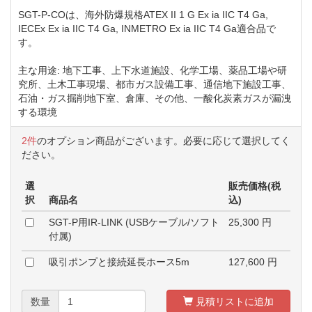
SGT-P-COは、海外防爆規格ATEX II 1 G Ex ia IIC T4 Ga,
IECEx Ex ia IIC T4 Ga, INMETRO Ex ia IIC T4 Ga適合品で
す。
主な用途: 地下工事、上下水道施設、化学工場、薬品工場や研
究所、土木工事現場、都市ガス設備工事、通信地下施設工事、
石油・ガス掘削地下室、倉庫、その他、一酸化炭素ガスが漏洩
する環境
2件
のオプション商品がございます。必要に応じて選択してく
ださい。
選
販売価格(税
択
商品名
込)
SGT-P用IR-LINK (USBケーブル/ソフト
25,300
円
付属)
吸引ポンプと接続延長ホース5m
127,600
円
数量
見積リストに追加