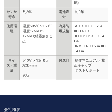
能)
センサ
約2年
電池寿
約2年
寿命
命
使用環
温度:-35℃〜+50℃
海外防
ATEX II 1 G Ex ia
境
湿度:5%RH〜
爆規格
IIC T4 Ga
95%RH(結露無きこ
IECEx Ex ia IIC T4
と)
Ga
INMETRO Ex ia IIC
T4 Ga
サイ
54(W) x 91(H) x
付属品
操作マニュアル, 校
ズ・重
32(D)mm
正キャップ
量
テストリポート
93g
会社概要