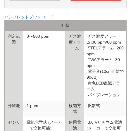
パンフレットダウンロード
仕様
測定範
0〜500 ppm
ガス濃
ガス濃度アラー
囲
度アラ
ム:30 ppm/60 ppm
ーム
STELアラーム: 200
ppm
TWAアラーム: 30
ppm
電子音(10cm距離で
90dB)
赤色LED点滅アラ
ーム
バイブレーション
分解能
1 ppm
検知方
拡散式
式
センサ
電気化学式 (メーカ
使用電
3.6 Vリチウム電池
ー
ーで交換可能)
池
(メーカーで交換可