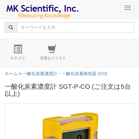
navig
カテゴリ
見積もりリスト
ホーム
>
一酸化炭素濃度計・一酸化炭素検知器 (CO)
一酸化炭素濃度計 SGT-P-CO (ご注文は5台
以上)