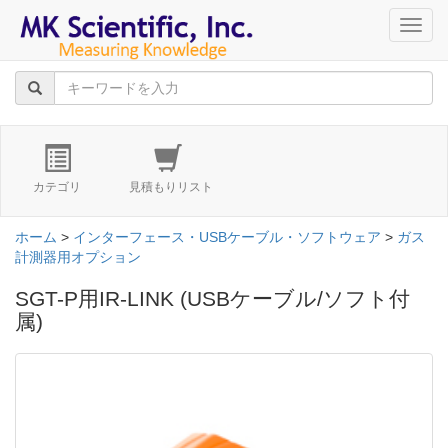
navig
カテゴリ
見積もりリスト
ホーム
>
インターフェース・USBケーブル・ソフトウェア
>
ガス
計測器用オプション
SGT-P用IR-LINK (USBケーブル/ソフト付
属)