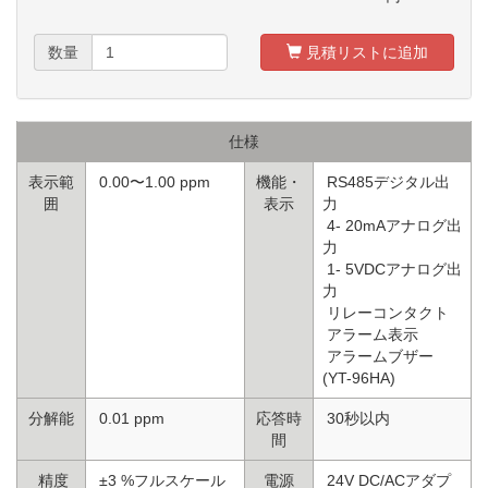
数量
見積リストに追加
仕様
表示範
0.00〜1.00 ppm
機能・
RS485デジタル出
囲
表示
力
4- 20mAアナログ出
力
1- 5VDCアナログ出
力
リレーコンタクト
アラーム表示
アラームブザー
(YT-96HA)
分解能
0.01 ppm
応答時
30秒以内
間
精度
±3 %フルスケール
電源
24V DC/ACアダプ