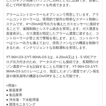
したロギング間隔でパソコンに日時とともに記録でき、必要に
応じてPDF形式のリポートを作成できます。
アラームコントローラーもオプションで用意しています。アラ
ームコントローラーは、実用的で操作が簡単なスマート制御シ
ステムです。4〜20mA信号出力を備えたガスセンサーに接続す
ることで、遠隔制御とシステム統合を実現します。ガス濃度を
直接表示し、ガス濃度が指定したアラーム濃度に達すると、コ
ントローラーが音と光で警報を発します。また、コントローラ
ーはリレー出力も備えており、排気ファンなどの機器を制御で
きるため、インテリジェントな自動運転を実現します。
YT-96H-O3-1/YT-96HA-O3-1は、4-20mA又は 1 - 5 VDCアナ
ログ出力付きのため、データロガーにも接続でき、長期間のオ
ゾン濃度データを記録することも可能です。YT-96H-O3-1/YT-
96HA-O3-1のリレーにより、指定したオゾン濃度でオゾン発生
器や換気扇等の機器をOn/Offすることも可能です。
<用途>
● 製薬業界
● 食品業界
● 浄水場・下水処理場
● 環境モニタリング