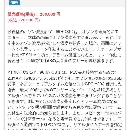
NEW
販売価格(税抜)：
200,000
円
(税込
220,000
円)
設置型のオゾン濃度計 YT-96H-O3-1は、オゾンを連続的にモ
ニターし、本体の画面にオゾン濃度をデジタル表示します。測
定中のオゾン濃度が指定した濃度を超過した場合、画面にアラ
ームが表示しリレーを作動することができます。アラームブザ
ー付のYT-96HA-1では、アラーム濃度になると、リレー作動に
合わせ 1m距離で100 dBの大音量のブザーが鳴り響きます。
YT-96H-O3-1/YT-96HA-O3-1 は、PLC等と接続するための4-
20mAとRS485デジタル出力付です。オプションのRS485/USB
変換コネクターとリアルタイム通信ソフトGPC Y20を使用した
場合、最大120台までのYTシリーズとパソコンを常時接続しリ
アルタイムで各デバイスのガス濃度をモニタリングすることが
できます。測定中のガス濃度が指定したアラーム濃度になる
と、デバイスの数値画面が緑色から黄色や赤に変わりアラーム
の発生を視覚的にお知らせします。また、スピーカー付きのパ
ソコンではアラームになると電子音でもお知らせできます。ア
ルタイム通信ソフトGPC Y20では、リアルタイムデータを指定