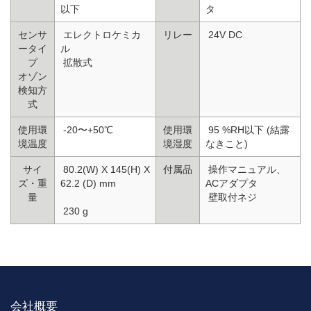
以下
タ
センサ
エレクトロケミカ
リレー
24V DC
ータイ
ル
プ
拡散式
オゾン
検知方
式
使用環
-20〜+50℃
使用環
95 %RH以下 (結露
境温度
境湿度
なきこと)
サイ
80.2(W) X 145(H) X
付属品
操作マニュアル、
ズ・重
62.2 (D) mm
ACアダプタ
量
壁取付ネジ
230 g
会社概要