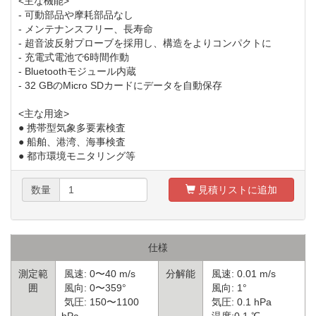
<主な機能>
- 可動部品や摩耗部品なし
- メンテナンスフリー、長寿命
- 超音波反射プローブを採用し、構造をよりコンパクトに
- 充電式電池で6時間作動
- Bluetoothモジュール内蔵
- 32 GBのMicro SDカードにデータを自動保存
<主な用途>
● 携帯型気象多要素検査
● 船舶、港湾、海事検査
● 都市環境モニタリング等
数量
見積リストに追加
仕様
測定範
風速: 0〜40 m/s
分解能
風速: 0.01 m/s
囲
風向: 0〜359°
風向: 1°
気圧: 150〜1100
気圧: 0.1 hPa
hPa
温度:0.1 ℃