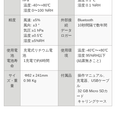
温度:-40〜+80℃
湿度:0.1 %RH
湿度:0〜100 %RH
精度
風速: ±5%
外部接
Bluetooth
風向: ±3 °
続
10秒間隔で数年間
気圧:±1 hPa
データ
温度:±0.5℃
ロガー
湿度:±5%RH
使用電
充電式リチウム電
使用環
温度:-40℃〜+80℃
池
池
境
湿度:95%RH以下
電池寿
1充電で約6時間
(結露無きこと)
命
サイ
Φ82 x 241mm
付属品
操作マニュアル、
ズ・重
0.98 Kg
充電器、USBケーブ
量
ル
32 GB Micro SDカ
ード
キャリングケース