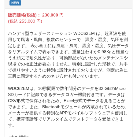
NEW
販売価格(税抜)：
230,000
円
(税込
253,000
円)
ハンディ型ウェザーステーション WDC62EM は、超音波を使
用して風速・風向、複数のセンサーで、温度・湿度、気圧を測
定します。 表示画面には風速・風向、温度・湿度、気圧データ
をリアルタイムで表示できます。重量はわずか0.98Kgと軽量な
うえ頑丈で耐久性があり、可動部品がないためメンテナンスや
現場での校正は必要ありません。特別に設計した形状で、片手
で握りやすいように特別に設計されておりますが、測定の為に
三脚に固定するためのネジ穴付も付いています。
WDC62EMは、10秒間隔で数年間分のデータを32 GBのMicro
SDカードに記録できるデータロガー機能付きです。データは
CSV形式で保存されるため、Excel形式でデータを見ることが
できます。また、Bluetoothモジュールが内蔵されているため、
メーカーが提供する特別なAPPモバイルソフトウェアを使用し
て、携帯電話等でリアルタイムでテストデータを受信できま
す。