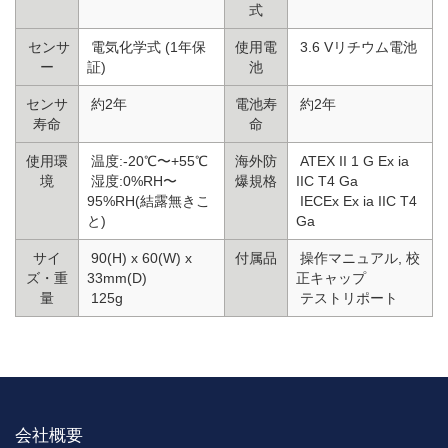
式
センサ
電気化学式 (1年保
使用電
3.6 Vリチウム電池
ー
証)
池
センサ
約2年
電池寿
約2年
寿命
命
使用環
温度:-20℃〜+55℃
海外防
ATEX II 1 G Ex ia
境
湿度:0%RH〜
爆規格
IIC T4 Ga
95%RH(結露無きこ
IECEx Ex ia IIC T4
と)
Ga
サイ
90(H) x 60(W) x
付属品
操作マニュアル, 校
ズ・重
33mm(D)
正キャップ
量
125g
テストリポート
会社概要