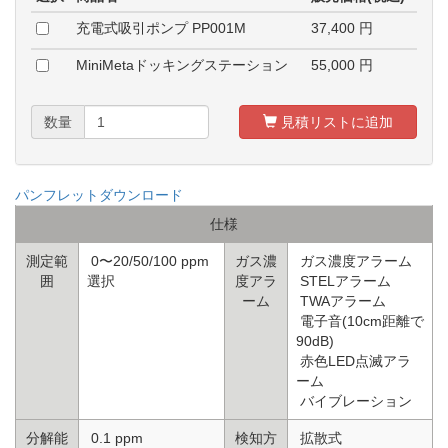
充電式吸引ポンプ PP001M
37,400
円
MiniMetaドッキングステーション
55,000
円
数量
見積リストに追加
パンフレットダウンロード
仕様
測定範
0〜20/50/100 ppm
ガス濃
ガス濃度アラーム
囲
選択
度アラ
STELアラーム
ーム
TWAアラーム
電子音(10cm距離で
90dB)
赤色LED点滅アラ
ーム
バイブレーション
分解能
0.1 ppm
検知方
拡散式