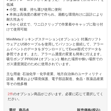
低減
● 小型、軽量、持ち運び使用に便利
● 本体は高強度の素材で作られ、過酷な環境向けに設計により
耐久性あり
● 小かく頑丈で、ワニ口クリップで作業着やキャップに取り付
けて使用可能
MiniMetaドッキングステーション(オプション): 付属のソフト
ウェアとUSBケーブルを使用してパソコンと接続して、アラー
ムイベントのデータをダウンロードしてExcel形式でデータを
参照できます。また、アラーム濃度の変更も簡単に行えます。
吸引ポンプ PP001M (オプション): 離れた場所や狭い場所での
ガス濃度測定のために使用されています。
主な用途: 石油化学・化学産業、地方自治体のユーティリティ
設備、農業および環境保護、電子部品製造、食品・医薬品産業
等その他多種
2件
のオプション商品がございます。必要に応じて選択してく
ださい。
選択
商品名
販売価格(税込)