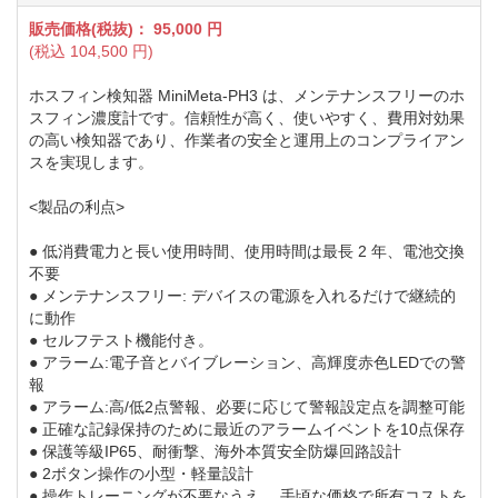
販売価格(税抜)：
95,000
円
(税込
104,500
円)
ホスフィン検知器 MiniMeta-PH3 は、メンテナンスフリーのホ
スフィン濃度計です。信頼性が高く、使いやすく、費用対効果
の高い検知器であり、作業者の安全と運用上のコンプライアン
スを実現します。
<製品の利点>
● 低消費電力と長い使用時間、使用時間は最長 2 年、電池交換
不要
● メンテナンスフリー: デバイスの電源を入れるだけで継続的
に動作
● セルフテスト機能付き。
● アラーム:電子音とバイブレーション、高輝度赤色LEDでの警
報
● アラーム:高/低2点警報、必要に応じて警報設定点を調整可能
● 正確な記録保持のために最近のアラームイベントを10点保存
● 保護等級IP65、耐衝撃、海外本質安全防爆回路設計
● 2ボタン操作の小型・軽量設計
● 操作トレーニングが不要なうえ、 手頃な価格で所有コストを