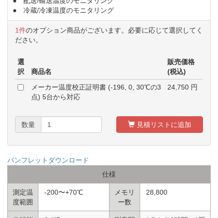
● 配送/輸送温度のモニタリング
● 冷蔵/冷凍温度のモニタリング
1件
のオプション商品がございます。必要に応じて選択してく
ださい。
選
販売価格
択
商品名
(税込)
メーカー温度校正証明書 (-196, 0, 30℃の3
24,750
円
点) 5台から対応
数量
見積リストに追加
パンフレットダウンロード
仕様
測定温
-200〜+70℃
メモリ
28,800
度範囲
ー数