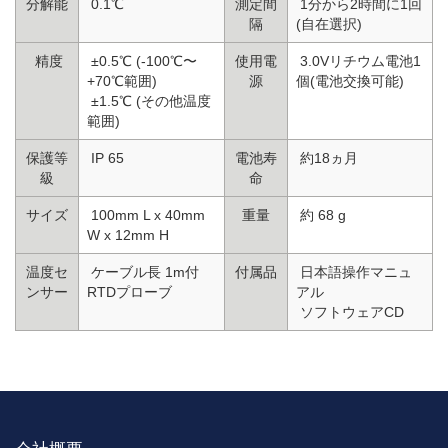
分解能
0.1℃
測定間
1分から2時間に1回
隔
(自在選択)
精度
±0.5℃ (-100℃〜
使用電
3.0Vリチウム電池1
+70℃範囲)
源
個(電池交換可能)
±1.5℃ (その他温度
範囲)
保護等
IP 65
電池寿
約18ヵ月
級
命
サイズ
100mm L x 40mm
重量
約 68 g
W x 12mm H
温度セ
ケーブル長 1m付
付属品
日本語操作マニュ
ンサー
RTDプローブ
アル
ソフトウェアCD