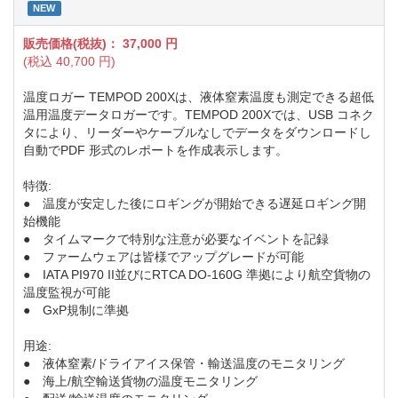
NEW
販売価格(税抜)：
37,000
円
(税込
40,700
円)
温度ロガー TEMPOD 200Xは、液体窒素温度も測定できる超低
温用温度データロガーです。TEMPOD 200Xでは、USB コネク
タにより、リーダーやケーブルなしでデータをダウンロードし
自動でPDF 形式のレポートを作成表示します。
特徴:
● 温度が安定した後にロギングが開始できる遅延ロギング開
始機能
● タイムマークで特別な注意が必要なイベントを記録
● ファームウェアは皆様でアップグレードが可能
● IATA PI970 II並びにRTCA DO-160G 準拠により航空貨物の
温度監視が可能
● GxP規制に準拠
用途:
● 液体窒素/ドライアイス保管・輸送温度のモニタリング
● 海上/航空輸送貨物の温度モニタリング