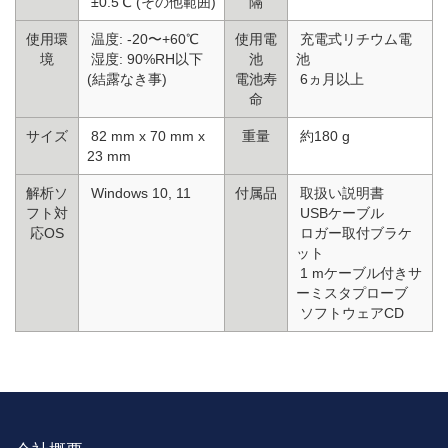
±0.5℃ (その他範囲)
隔
使用環
温度: -20〜+60℃
使用電
充電式リチウム電
境
湿度: 90%RH以下
池
池
(結露なき事)
電池寿
6ヵ月以上
命
サイズ
82 mm x 70 mm x
重量
約180 g
23 mm
解析ソ
Windows 10, 11
付属品
取扱い説明書
フト対
USBケーブル
応OS
ロガー取付ブラケ
ット
1 mケーブル付きサ
ーミスタプローブ
ソフトウェアCD