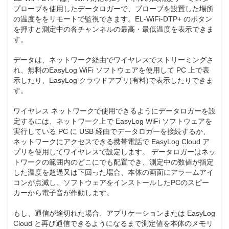
プローブを使用したデータロガーで、プローブを設置した場所
の温度ををリモートで監視できます。EL-WiFi-DTP+ のボタン
を押すと測定中の各チャンネルの最高・最低温度を表示できま
す。
データは、ネットワーク経由でワイヤレスでストリーミングさ
れ、無料のEasyLog WiFi ソフトウェアを使用して PC 上で表
示したり、EasyLog クラウドアプリ(有料)で表示したりできま
す。
ワイヤレス ネットワークで使用できるようにデータロガーを設
定するには、ネットワーク上で EasyLog WiFi ソフトウェアを
実行している PC に USB 経由でデータロガーを接続するか、
ネットワークにアクセスできる携帯電話で EasyLog Cloud ア
プリを使用してワイヤレスで設定します。 データロガーはネッ
トワークの範囲内のどこにでも配置でき、測定中の数値が指定
した温度を超過又は下回った場合、本体の画面にアラームアイ
コンが点滅し、ソフトウェアをインストールしたPCのスピー
カーから電子音が作動します。
もし、通信が途切れた場合、アプリケーションまたは EasyLog
Cloud と再び通信できるようになるまで測定値を本体のメモリ