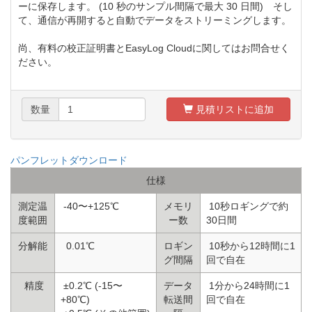
ーに保存します。 (10 秒のサンプル間隔で最大 30 日間) そし
て、通信が再開すると自動でデータをストリーミングします。
尚、有料の校正証明書とEasyLog Cloudに関してはお問合せく
ださい。
数量
見積リストに追加
パンフレットダウンロード
仕様
測定温
-40〜+125℃
メモリ
10秒ロギングで約
度範囲
ー数
30日間
分解能
0.01℃
ロギン
10秒から12時間に1
グ間隔
回で自在
精度
±0.2℃ (-15〜
データ
1分から24時間に1
+80℃)
転送間
回で自在