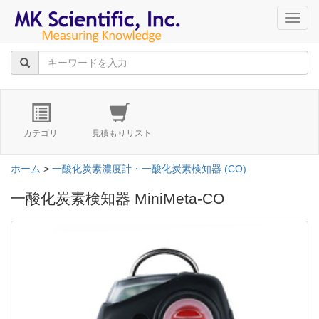
navig
カテゴリ
見積もりリスト
ホーム
>
一酸化炭素濃度計・一酸化炭素検知器 (CO)
一酸化炭素検知器 MiniMeta-CO