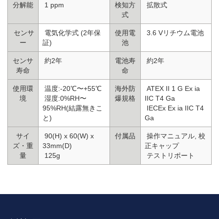
分解能
1 ppm
検知方
拡散式
式
センサ
電気化学式 (2年保
使用電
3.6 Vリチウム電池
ー
証)
池
センサ
約2年
電池寿
約2年
寿命
命
使用環
温度:-20℃〜+55℃
海外防
ATEX II 1 G Ex ia
境
湿度:0%RH〜
爆規格
IIC T4 Ga
95%RH(結露無きこ
IECEx Ex ia IIC T4
と)
Ga
サイ
90(H) x 60(W) x
付属品
操作マニュアル, 校
ズ・重
33mm(D)
正キャップ
量
125g
テストリポート