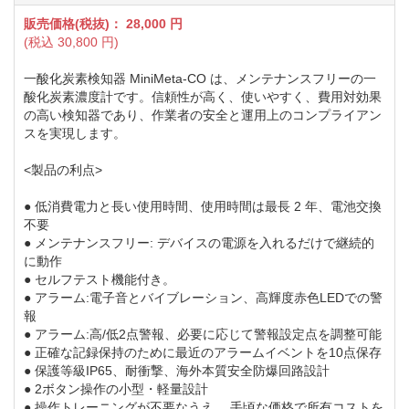
販売価格(税抜)：
28,000
円
(税込
30,800
円)
一酸化炭素検知器 MiniMeta-CO は、メンテナンスフリーの一
酸化炭素濃度計です。信頼性が高く、使いやすく、費用対効果
の高い検知器であり、作業者の安全と運用上のコンプライアン
スを実現します。
<製品の利点>
● 低消費電力と長い使用時間、使用時間は最長 2 年、電池交換
不要
● メンテナンスフリー: デバイスの電源を入れるだけで継続的
に動作
● セルフテスト機能付き。
● アラーム:電子音とバイブレーション、高輝度赤色LEDでの警
報
● アラーム:高/低2点警報、必要に応じて警報設定点を調整可能
● 正確な記録保持のために最近のアラームイベントを10点保存
● 保護等級IP65、耐衝撃、海外本質安全防爆回路設計
● 2ボタン操作の小型・軽量設計
● 操作トレーニングが不要なうえ、 手頃な価格で所有コストを