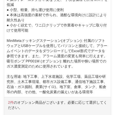
低減
● 小型、軽量、持ち運び使用に便利
● 本体は高強度の素材で作られ、過酷な環境向けに設計により
耐久性あり
● 小かく頑丈で、ワニ口クリップで作業着やキャップに取り付
けて使用可能
MiniMetaドッキングステーション(オプション): 付属のソフト
ウェアとUSBケーブルを使用してパソコンと接続して、アラー
ムイベントのデータをダウンロードしてExcel形式でデータを
参照できます。また、アラーム濃度の変更も簡単に行えます。
吸引ポンプ PP001M (オプション): 離れた場所や狭い場所での
ガス濃度測定のために使用されています。
主な用途: 地下工事、上下水道施設、化学工場、薬品工場や研
究所、土木工事現場、都市ガス設備工事、通信地下施設工事、
石油・ガス掘削、農業(サイロ)、地下室、倉庫、タンク、船倉
等の内部、その他、一酸化炭素の漏えいがある環境等
2件
のオプション商品がございます。必要に応じて選択してく
ださい。