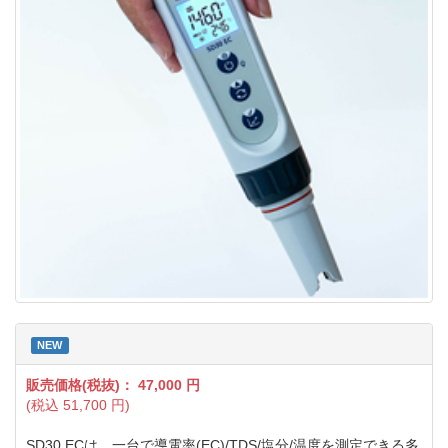
NEW
販売価格(税抜)：
47,000
円
(税込
51,700
円)
SD30 ECは、一台で導電率(EC)/TDS/塩分/温度を測定できる多