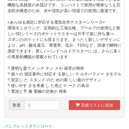
機能な高精度の水質計です。コンパクトで使用が簡単なうえ完
全防水構造のため、水や湿気が高い現場での使用に最適です。
<あらゆる測定に対応する電気化学テスターシリーズ>
環境モニタリング、定期的な工場点検、プールでの使用など新
しいSDシリーズのポケットテスターは片手で楽に持ち運べ、
ズボンのポケットにも収まります。まったく新しいデザインに
より、pH、酸化還元、導電率、塩分、TDSなど、現場で瞬時に
測定できます。新しいハンドヘルドテスターに は、さらに多く
の革新的機能が搭載されています:
? 透明な蓋でメ ンテ ナン スや 保管が簡単
? 個々の 測定要件に対応す る新しい マ ルチパラメー タモデル
? 安定し た スタンド のた めの新 しい蓋のデザイン
? 使いやす さを考慮 し た色とマ ーク の表示
? 電池と予 備 電極の交換が 簡単
数量
見積リストに追加
パンフレットダウンロード