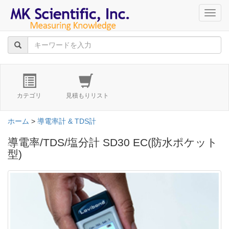
navig
カテゴリ
見積もりリスト
ホーム
>
導電率計 & TDS計
導電率/TDS/塩分計 SD30 EC(防水ポケット
型)