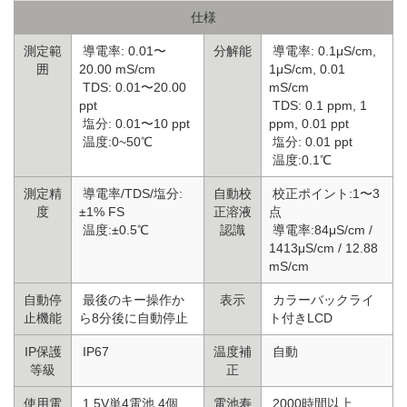
仕様
測定範
導電率: 0.01〜
分解能
導電率: 0.1μS/cm,
囲
20.00 mS/cm
1μS/cm, 0.01
TDS: 0.01〜20.00
mS/cm
ppt
TDS: 0.1 ppm, 1
塩分: 0.01〜10 ppt
ppm, 0.01 ppt
温度:0~50℃
塩分: 0.01 ppt
温度:0.1℃
測定精
導電率/TDS/塩分:
自動校
校正ポイント:1〜3
度
±1% FS
正溶液
点
温度:±0.5℃
認識
導電率:84μS/cm /
1413μS/cm / 12.88
mS/cm
自動停
最後のキー操作か
表示
カラーバックライ
止機能
ら8分後に自動停止
ト付きLCD
IP保護
IP67
温度補
自動
等級
正
使用電
1.5V単4電池 4個
電池寿
2000時間以上