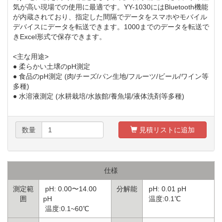
気が高い現場での使用に最適です。YY-1030にはBluetooth機能
が内蔵されており、指定した間隔でデータをスマホやモバイル
デバイスにデータを転送できます。1000までのデータを転送で
きExcel形式で保存できます。
<主な用途>
● 柔らかい土壌のpH測定
● 食品のpH測定 (肉/チーズ/パン生地/フルーツ/ビール/ワイン等
多種)
● 水溶液測定 (水耕栽培/水族館/養魚場/液体洗剤等多種)
数量
見積リストに追加
仕様
測定範
pH: 0.00〜14.00
分解能
pH: 0.01 pH
囲
pH
温度:0.1℃
温度:0.1~60℃