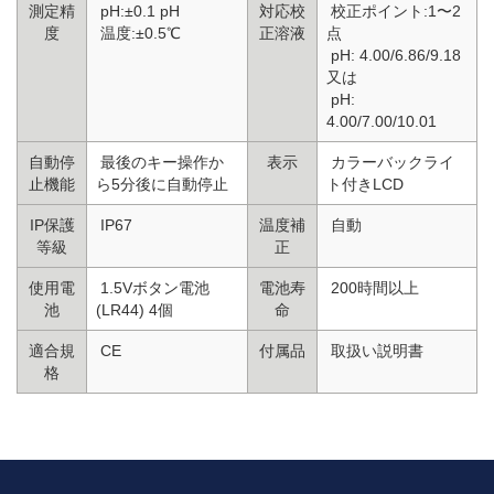
測定精
pH:±0.1 pH
対応校
校正ポイント:1〜2
度
温度:±0.5℃
正溶液
点
pH: 4.00/6.86/9.18
又は
pH:
4.00/7.00/10.01
自動停
最後のキー操作か
表示
カラーバックライ
止機能
ら5分後に自動停止
ト付きLCD
IP保護
IP67
温度補
自動
等級
正
使用電
1.5Vボタン電池
電池寿
200時間以上
池
(LR44) 4個
命
適合規
CE
付属品
取扱い説明書
格