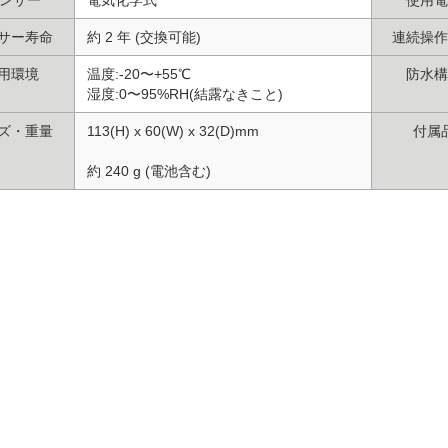
サー寿命
約 2 年 (交換可能)
連続操作
用環境
温度:-20〜+55℃
防水構
湿度:0〜95%RH(結露なきこと)
ズ・重量
113(H) x 60(W) x 32(D)mm
付属
約 240 g (電池含む)