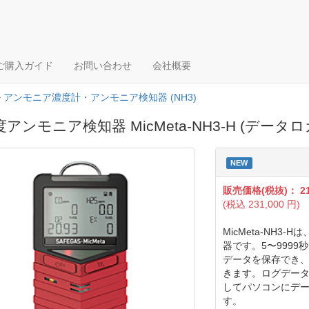
ご購入ガイド
お問い合わせ
会社概要
>
アンモニア濃度計・アンモニア検知器 (NH3)
アンモニア検知器 MicMeta-NH3-H (データ
NEW
販売価格(税抜)：
2
(税込
231,000
円)
MicMeta-NH
器です。5〜9999
データを保存でき、
きます。ログデータ
してパソコンにデー
す。