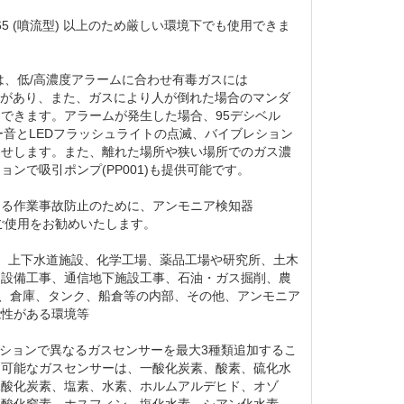
 65 (噴流型) 以上のため厳しい環境下でも使用できま
3-Hには、低/高濃度アラームに合わせ有毒ガスには
ラームがあり、また、ガスにより人が倒れた場合のマンダ
できます。アラームが発生した場合、95デシベル
ブザー音とLEDフラッシュライトの点滅、バイブレション
らせします。また、離れた場所や狭い場所でのガス濃
ョンで吸引ポンプ(PP001)も提供可能です。
よる作業事故防止のために、アンモニア検知器
-Hのご使用をお勧めいたします。
事、上下水道施設、化学工場、薬品工場や研究所、土木
ス設備工事、通信地下施設工事、石油・ガス掘削、農
室、倉庫、タンク、船倉等の内部、その他、アンモニア
能性がある環境等
はオプションで異なるガスセンサーを最大3種類追加するこ
加可能なガスセンサーは、一酸化炭素、酸素、硫化水
二酸化炭素、塩素、水素、ホルムアルデヒド、オゾ
二酸化窒素、ホスフィン、塩化水素、シアン化水素