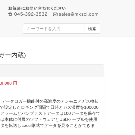
検索
ロガー内蔵)
10,000
円
3-Hは、データロガー機能付の高濃度のアンモニアガス検知
秒で設定したロギング間隔で日時とガス濃度を100000
アラームとバンプテストデータは100データを保存で
は本体に付属のソフトウェアとUSBケーブルを使用
タを転送しExcel形式でデータを見ることができま