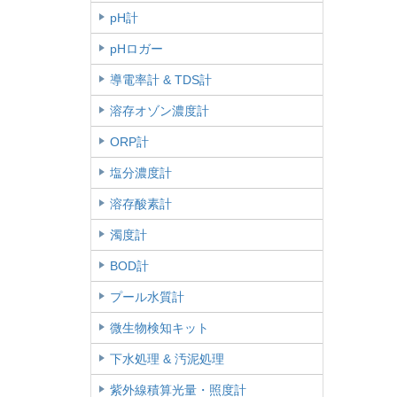
pH計
pHロガー
導電率計 & TDS計
溶存オゾン濃度計
ORP計
塩分濃度計
溶存酸素計
濁度計
BOD計
プール水質計
微生物検知キット
下水処理 & 汚泥処理
紫外線積算光量・照度計