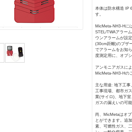
本体は防水構造 IP
す。
MicMeta-NH
STEL/TWAア
ウンアラームが設定
(30cm距離)の
でアラームをお知
度測定用に、オプシ
アンモニアガスに
MicMeta-NH3
主な用途: 地下工
工事現場、都市ガ
業(サイロ)、地下
ガスの漏えいの可
尚、MicMeta
とができます。追
素、可燃性ガス、
ン、一酸化窒素、