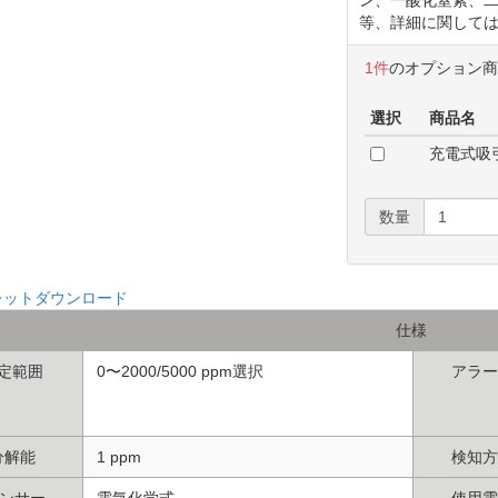
等、詳細に関して
1件
のオプション
選択
商品名
充電式吸引
数量
レットダウンロード
仕様
定範囲
0〜2000/5000 ppm選択
アラー
分解能
1 ppm
検知方
ンサー
電気化学式
使用電