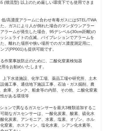
 65 (噴流型) 以上のため厳しい環境下でも使用できま
には、低/高濃度アラームに合わせ有毒ガスにはSTEL/TWA
また、ガスにより人が倒れた場合のマンダウンアラー
アラームが発生した場合、95デシベル(30cm距離)の
ラッシュライトの点滅、バイブレションでアラームを
また、離れた場所や狭い場所でのガス濃度測定用に、
プ(PP001)も提供可能です。
よる作業事故防止のために、二酸化窒素検知器
2のご使用をお勧めいたします。
事、上下水道施設、化学工場、薬品工場や研究所、土木
ス設備工事、通信地下施設工事、石油・ガス掘削、農
室、倉庫、タンク、船倉等の内部、その他、ニ酸化窒素
能性がある環境等
はオプションで異なるガスセンサーを最大3種類追加するこ
加可能なガスセンサーは、一酸化炭素、酸素、硫化水
二酸化炭素、アンモニア、水素、塩素、オゾン、ホル
酸化窒素、ホスフィン、塩化水素、シアン化水素等、
問合せ下さい。