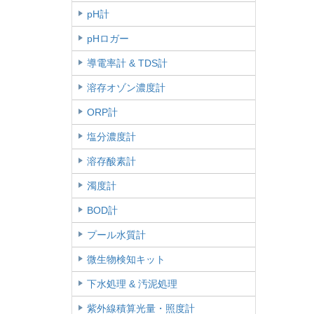
pH計
pHロガー
導電率計 & TDS計
溶存オゾン濃度計
ORP計
塩分濃度計
溶存酸素計
濁度計
BOD計
プール水質計
微生物検知キット
下水処理 & 汚泥処理
紫外線積算光量・照度計