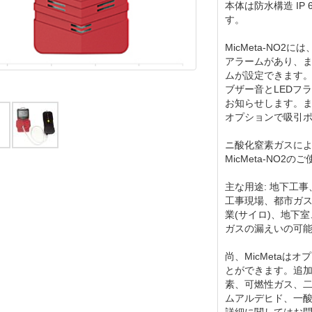
本体は防水構造 IP
す。
MicMeta-NO2
アラームがあり、
ムが設定できます。
ブザー音とLEDフ
お知らせします。
オプションで吸引ポン
ニ酸化窒素ガスに
MicMeta-NO
主な用途: 地下工
工事現場、都市ガ
業(サイロ)、地下
ガスの漏えいの可
尚、MicMeta
とができます。追
素、可燃性ガス、
ムアルデヒド、一
詳細に関してはお