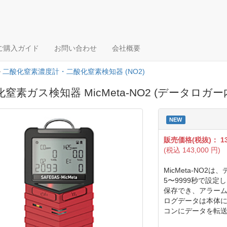
ご購入ガイド
お問い合わせ
会社概要
>
二酸化窒素濃度計・二酸化窒素検知器 (NO2)
窒素ガス検知器 MicMeta-NO2 (データロガー
NEW
販売価格(税抜)：
1
(税込
143,000
円)
MicMeta-NO
5〜9999秒で設定
保存でき、アラーム
ログデータは本体に
コンにデータを転送