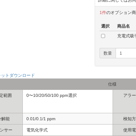
1件
のオプション
選択
商品名
充電式吸引
数量
レットダウンロード
仕様
定範囲
0〜10/20/50/100 ppm選択
アラー
分解能
0.01/0.1/1 ppm
検知方
ンサー
電気化学式
使用電