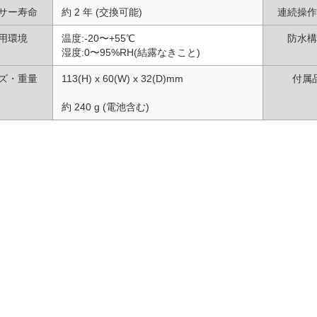
サー寿命
約 2 年 (交換可能)
連続操作
用環境
温度:-20〜+55℃
防水構
湿度:0〜95%RH(結露なきこと)
ズ・重量
113(H) x 60(W) x 32(D)mm
付属
約 240 g (電池含む)