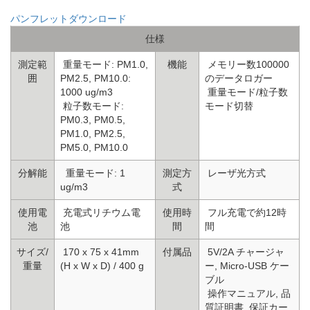
パンフレットダウンロード
仕様
測定範
重量モード: PM1.0,
機能
メモリー数100000
囲
PM2.5, PM10.0:
のデータロガー
1000 ug/m3
重量モード/粒子数
粒子数モード:
モード切替
PM0.3, PM0.5,
PM1.0, PM2.5,
PM5.0, PM10.0
分解能
重量モード: 1
測定方
レーザ光方式
ug/m3
式
使用電
充電式リチウム電
使用時
フル充電で約12時
池
池
間
間
サイズ/
170 x 75 x 41mm
付属品
5V/2A チャージャ
重量
(H x W x D) / 400 g
ー, Micro-USB ケー
ブル
操作マニュアル, 品
質証明書, 保証カー