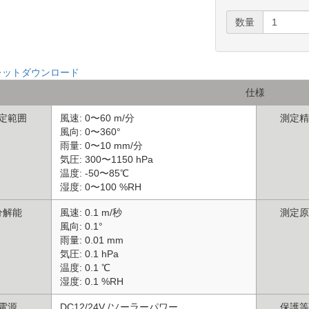
数量
レットダウンロード
仕様
定範囲
風速: 0〜60 m/分
測定精
風向: 0〜360°
雨量: 0〜10 mm/分
気圧: 300〜1150 hPa
温度: -50〜85℃
湿度: 0〜100 %RH
分解能
風速: 0.1 m/秒
測定原
風向: 0.1°
雨量: 0.01 mm
気圧: 0.1 hPa
温度: 0.1 ℃
湿度: 0.1 %RH
電源
DC12/24V /ソーラーパワー
保護等