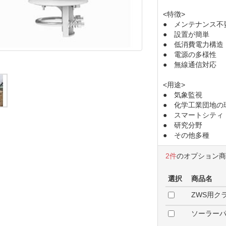
<特徴>
● メンテナンス不
● 設置が簡単
● 低消費電力構造
● 電源の多様性
● 無線通信対応
<用途>
● 気象監視
● 化学工業団地の
● スマートシティ
● 研究分野
● その他多種
2件
のオプション
選択
商品名
ZWS用ク
ソーラーパ