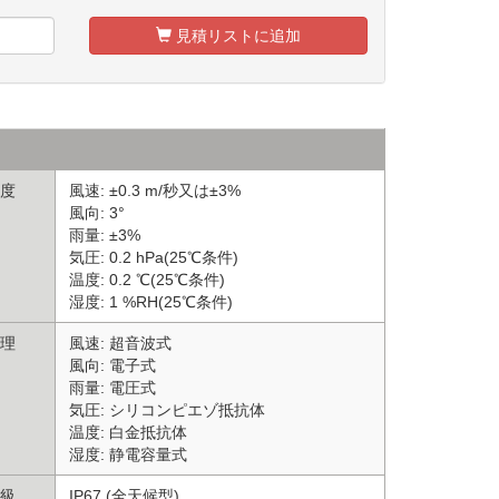
見積リストに追加
度
風速: ±0.3 m/秒又は±3%
風向: 3°
雨量: ±3%
気圧: 0.2 hPa(25℃条件)
温度: 0.2 ℃(25℃条件)
湿度: 1 %RH(25℃条件)
理
風速: 超音波式
風向: 電子式
雨量: 電圧式
気圧: シリコンピエゾ抵抗体
温度: 白金抵抗体
湿度: 静電容量式
級
IP67 (全天候型)