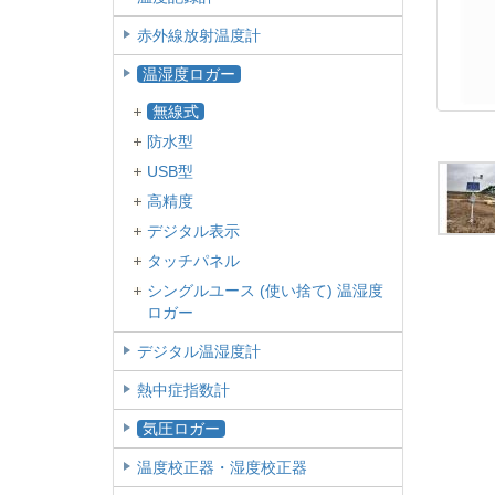
赤外線放射温度計
温湿度ロガー
無線式
防水型
USB型
高精度
デジタル表示
タッチパネル
シングルユース (使い捨て) 温湿度
ロガー
デジタル温湿度計
熱中症指数計
気圧ロガー
温度校正器・湿度校正器