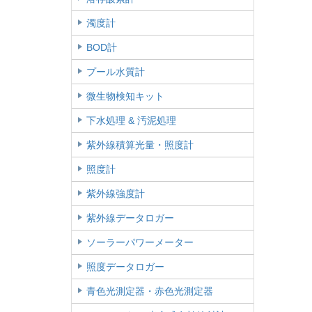
濁度計
BOD計
プール水質計
微生物検知キット
下水処理 & 汚泥処理
紫外線積算光量・照度計
照度計
紫外線強度計
紫外線データロガー
ソーラーパワーメーター
照度データロガー
青色光測定器・赤色光測定器