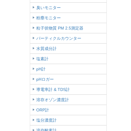
臭いモニター
粉塵モニター
粒子状物質 PM 2.5測定器
パーティクルカウンター
水質成分計
塩素計
pH計
pHロガー
導電率計 & TDS計
溶存オゾン濃度計
ORP計
塩分濃度計
溶存酸素計