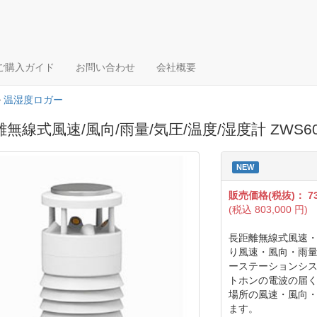
ご購入ガイド
お問い合わせ
会社概要
>
温湿度ロガー
無線式風速/風向/雨量/気圧/温度/湿度計 ZWS60
NEW
販売価格(税抜)：
7
(税込
803,000
円)
長距離無線式風速・
り風速・風向・雨
ーステーションシス
トホンの電波の届く
場所の風速・風向
ます。