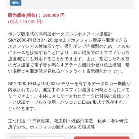
NEW
販売価格(税抜)：
160,000
円
(税込
176,000
円)
ポンプ吸引式の高精度ポータブル型ホスフィン濃度計
SKY2000-PH3は0〜20 ppmまでホスフィン濃度を測定できる
ホスフィンガス検知器です。吸引ポンプ内蔵型のため、ノズル
にホースを接続することにより、狭い場所でのホスフィンガス
濃度測定にも対応することができます。また、指定した2 段階
のガス濃度で電子音を鳴らすアラーム機能やゼロ校正機能、暗
い場所でも測定値が見れるバックライト表示機能付きです。
SKY2000-PH3は100,000メモリーを有するデータロガー機能が
内蔵されており、測定中のホスフィン濃度を日時とともにメモ
リーできます。本体にメモリーされたデータは付属の通信ソフ
トとUSBケーブルを使用しパソコンにExcel形式で保存するこ
とができます。
主な用途: 半導体産業、殺虫剤・燻蒸剤製造、化学工場や研究
所その他、ホスフィンの漏えいがある環境等