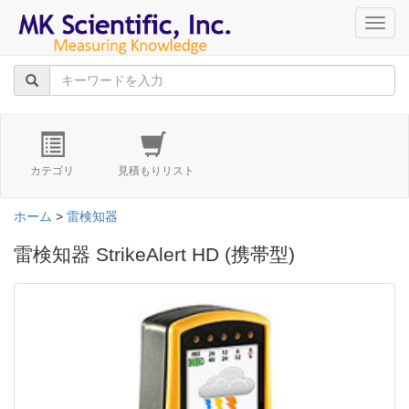
navig
カテゴリ
見積もりリスト
ホーム
>
雷検知器
雷検知器 StrikeAlert HD (携帯型)