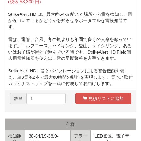
(税込
58,300
円)
StrikeAlert HD は、最大約64km離れた場所から雷を検知し、雷
が近づいているかどうかを知らせるポータブルな雷検知器で
す。
雷は、竜巻、台風、冬の嵐よりも年間で多くの人命を奪ってい
ます。ゴルフコース、ハイキング、登山、サイクリング、ある
いはお子様が屋外で遊んでいる時でも、StrikeAlert HD Field個
人用雷検知器を使えば、雷の早期警報を入手できます。
StrikeAlert HD、音とバイブレーションによる警告機能を備
え、単3電池2本で最大80時間の動作を実現します。電池と取付
カラビナストラップを一緒に付属してお届けします。
数量
見積リストに追加
仕様
検知距
38-64/19-38/9-
アラー
LED点滅、電子音