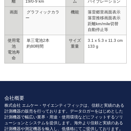
離
19/0-9 km
ム
バイブレーション
画面
グラフィックカラ
機能
落雷郷里画面表示
ー
落雷推移画面表示
距離km/mile切替
自動停止等
使用電
単三電池2本
サイズ
3.1 x 5.3 x 11.3 cm
池
約80時間
重量
133 g
電池寿
命
会社概要
株式会社 エムケー・サイエンティフィックは、信頼と実績のある
計測機器の販売を行っております。データロガーをはじめとした
計測機器で幅広い業界・用途・使用環境などにフィットするソリ
ューションとシステムを提供します。海外より信頼と実績のある
計測機器や測定機器を輸入し、低価格にてご提供しております。