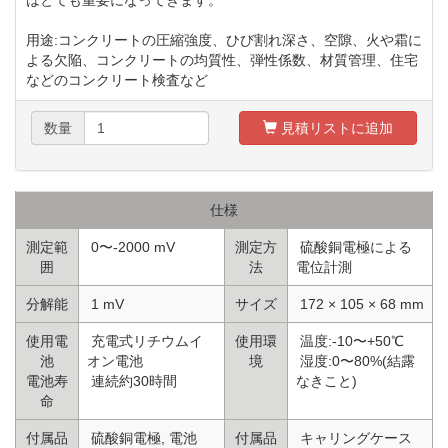
用途:コンクリートの圧縮強度、ひび割れ深さ、空隙、火や霜に
よる欠陥、コンクリートの均質性、弾性係数、材質管理、住宅
などのコンクリート検査など
数量
見積リストに追加
仕様
測定範
0〜-2000 mV
測定方
硫酸銅電極による
囲
法
電位計測
分解能
1 mV
サイズ
172 × 105 × 68 mm
使用電
充電式リチウムイ
使用環
温度:-10〜+50℃
池
オン電池
境
湿度:0〜80%(結露
電池寿
連続約30時間
なきこと)
命
付属品
硫酸銅電極, 電池
付属品
キャリングケース