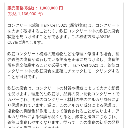
販売価格(税抜)：
1,060,000
円
(税込
1,166,000
円)
コンクリート試験 Half- Cell 3023 (腐食検査)は、コンクリート
を大きく破壊することなく、鉄筋コンクリート中の鉄筋の腐食
状態を見つけ出すことができます。この検査方法はASTM
C876に適合します。
鉄筋コンクリート構造の建造物などを修理・修復する場合、補
強鉄筋の腐食が進行している箇所を正確に見つけ出し、腐食箇
所を完全修繕することが必要です。Half- Cell 3023 は、鉄筋コ
ンクリート中の鉄筋腐食を正確にチェックしモニタリングする
ことが可能です。
鉄筋の腐食は、コンクリートの材質や構造によって大きく影響
を受けます。理想的な鉄筋は、品質の良い硬化コンクリートで
カバーされ、周囲のコンクリート材料の中のアルカリ成分によ
り保護されています。逆に、このアルカリ成分による保護は、
塩化物の炭酸飽和作用によって侵食されることがあります。ア
ルカリ成分による保護が弱くなると、酸素と湿気にさらされ、
鉄筋は腐食しやすくなります。従って、この腐食の初期の発見
はとても重要になってきます。