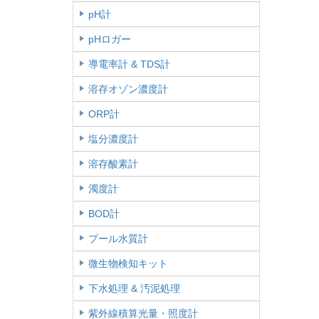
pH計
pHロガー
導電率計 & TDS計
溶存オゾン濃度計
ORP計
塩分濃度計
溶存酸素計
濁度計
BOD計
プール水質計
微生物検知キット
下水処理 & 汚泥処理
紫外線積算光量・照度計