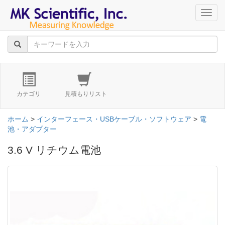
navig
カテゴリ
見積もりリスト
ホーム
>
インターフェース・USBケーブル・ソフトウェア
>
電
池・アダプター
3.6 V リチウム電池