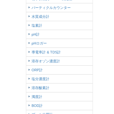
パーティクルカウンター
水質成分計
塩素計
pH計
pHロガー
導電率計 & TDS計
溶存オゾン濃度計
ORP計
塩分濃度計
溶存酸素計
濁度計
BOD計