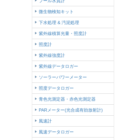
プール水質計
微生物検知キット
下水処理 & 汚泥処理
紫外線積算光量・照度計
照度計
紫外線強度計
紫外線データロガー
ソーラーパワーメーター
照度データロガー
青色光測定器・赤色光測定器
PARメーター(光合成有効放射計)
風速計
風速データロガー