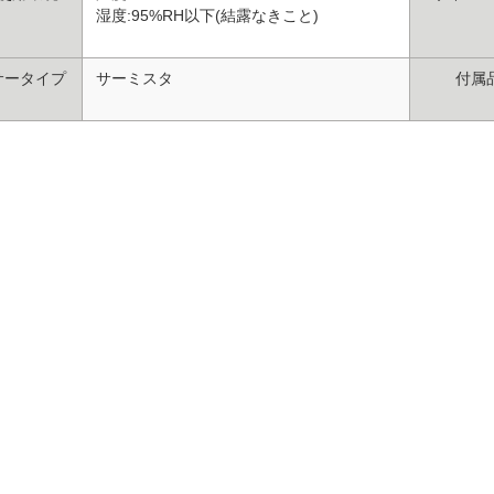
湿度:95%RH以下(結露なきこと)
サータイプ
サーミスタ
付属