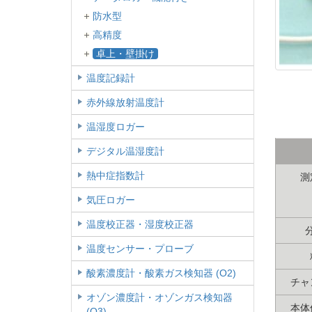
防水型
高精度
卓上・壁掛け
温度記録計
赤外線放射温度計
温湿度ロガー
デジタル温湿度計
熱中症指数計
測
気圧ロガー
温度校正器・湿度校正器
温度センサー・プローブ
酸素濃度計・酸素ガス検知器 (O2)
チャ
オゾン濃度計・オゾンガス検知器
本体
(O3)