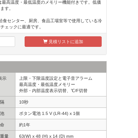
04は最高温度・最低温度のメモリー機能付きです。低価
します。
、給食センター、厨房、食品工場室等で使用している冷
度チェックに最適です。
見積リストに追加
表示
上限・下限温度設定と電子音アラーム
最高温度・最低温度メモリー
外部・内部温度表示切替、℃/F切替
隔
10秒
池
ボタン電池 1.5 V (LR-44) x 1個
命
約1年
重量
63(W) x 48 (H) x 14 (D) mm