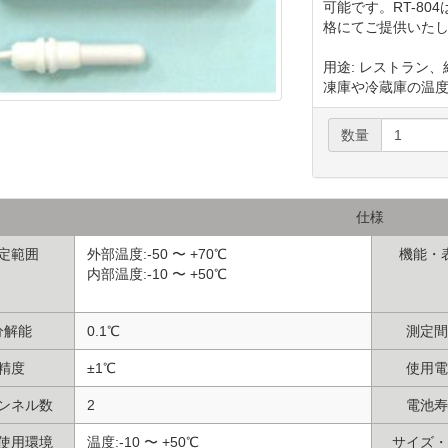
可能です。RT-8
格にてご提供いた
用途: レストラン
凍庫や冷蔵庫の温
数量
仕様
定範囲
外部温度:-50 〜 +70℃
機能・
内部温度:-10 〜 +50℃
分解能
0.1℃
測定間
精度
±1℃
使用電
ンネル数
2
電池寿
使用環境
温度:-10 〜 +50℃
サイズ・