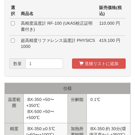
選
販売価格(税
択
商品名
込)
高精度温度計 RF-100 (UKAS校正証明
110,000
円
書付き)
超高精度リファレンス温度計 PHYSICS
419,100
円
1000
数量
見積リストに追加
仕様
温度範
BX-350:+50〜
分解能
0.1℃
囲
+350℃
BX-500:+50〜
+500℃
精度
BX-350:±0.5℃
加熱所
BX-350:約 30分(環
(+50〜+100℃)
要時間
境温度から+350℃)