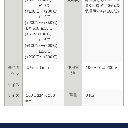
±1.2℃
BX-500:約 40分(環
(+100℃〜+200℃)
境温度から+500℃)
±1.6℃
(+200℃〜+350℃)
BX-500:±0.8℃
(+50〜+100℃)
±1.6℃
(+100℃〜+200℃)
±2.8℃
(+200℃〜+500℃)
黒色タ
直径: 58 mm
使用電
100 V 又は 200 V
ーゲッ
池
ト
サイズ
サイズ
180 x 114 x 233
重量
3 Kg
mm