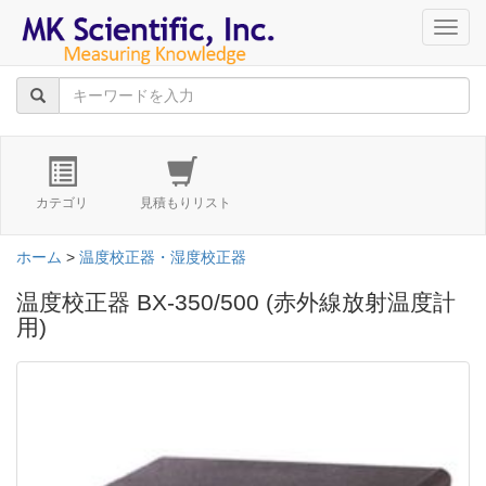
navig
カテゴリ
見積もりリスト
ホーム
>
温度校正器・湿度校正器
温度校正器 BX-350/500 (赤外線放射温度計
用)