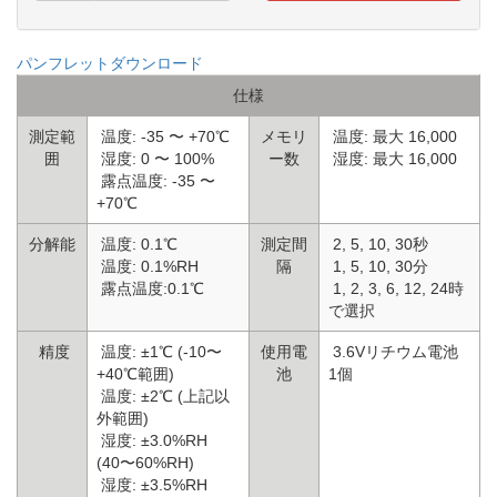
パンフレットダウンロード
仕様
測定範
温度: -35 〜 +70℃
メモリ
温度: 最大 16,000
囲
湿度: 0 〜 100%
ー数
湿度: 最大 16,000
露点温度: -35 〜
+70℃
分解能
温度: 0.1℃
測定間
2, 5, 10, 30秒
温度: 0.1%RH
隔
1, 5, 10, 30分
露点温度:0.1℃
1, 2, 3, 6, 12, 24時
で選択
精度
温度: ±1℃ (-10〜
使用電
3.6Vリチウム電池
+40℃範囲)
池
1個
温度: ±2℃ (上記以
外範囲)
湿度: ±3.0%RH
(40〜60%RH)
湿度: ±3.5%RH