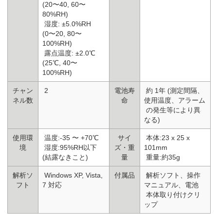
(20〜40, 60〜
80%RH)
湿度: ±5.0%RH
(0〜20, 80〜
100%RH)
露点温度: ±2.0℃
(25℃, 40〜
100%RH)
チャン
2
電池寿
約 1年 (測定間隔、
ネル数
命
使用温度、アラーム
の発生等により異
なる)
使用環
温度:-35 〜 +70℃
サイ
本体:23 x 25 x
境
湿度:95%RH以下
ズ・重
101mm
(結露なきこと)
量
重量:約35g
解析ソ
Windows XP, Vista,
付属品
解析ソフト、操作
フト
7 対応
マニュアル、電池
本体取り付けクリ
ップ