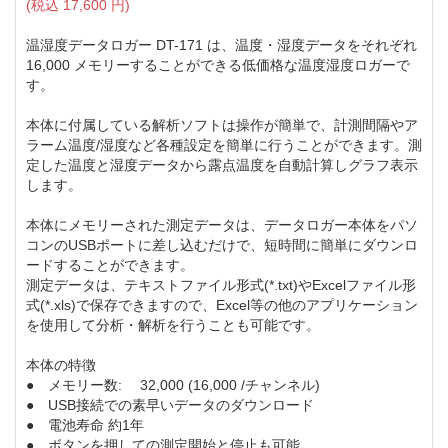
(税込
17,600
円)
温湿度データロガー DT-171 は、温度・湿度データをそれぞれ
16,000 メモリーすることができる低価格な温度湿度ロガーで
す。
本体に付属している解析ソフトは操作が簡単で、計測間隔やア
ラーム温度/湿度など各種設定を簡単に行うことができます。測
定した温度と湿度データから露点温度を自動計算しグラフ表示
します。
本体にメモリーされた測定データは、データロガー本体をパソ
コンのUSBポートに差し込むだけで、短時間に簡単にダウンロ
ードすることができます。
測定データは、テキストファイル形式(*.txt)やExcelファイル形
式(*.xls)で保存できますので、Excel等の他のアプリケーション
を使用して分析・解析を行うことも可能です。
本体の特徴
● メモリー数: 32,000 (16,000 /チャンネル)
● USB接続での素早いデータのダウンロード
● 電池寿命 約1年
● ボタンを押しての測定開始と停止も可能