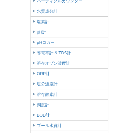
パーティクルカウンター
水質成分計
塩素計
pH計
pHロガー
導電率計 & TDS計
溶存オゾン濃度計
ORP計
塩分濃度計
溶存酸素計
濁度計
BOD計
プール水質計