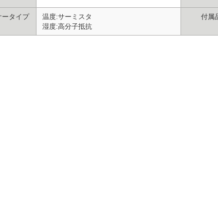
サータイプ
温度:サーミスタ
付属
湿度:高分子抵抗