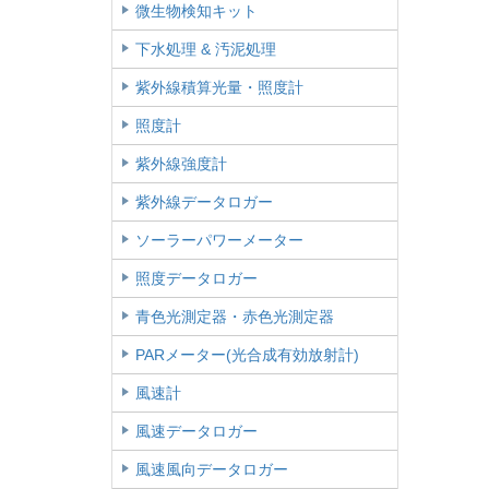
微生物検知キット
下水処理 & 汚泥処理
紫外線積算光量・照度計
照度計
紫外線強度計
紫外線データロガー
ソーラーパワーメーター
照度データロガー
青色光測定器・赤色光測定器
PARメーター(光合成有効放射計)
風速計
風速データロガー
風速風向データロガー