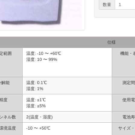
数量
仕様
定範囲
温度: -10 〜 +60℃
機能・
湿度: 10 〜 99%
分解能
温度: 0.1℃
測定間
湿度: 1%
精度
温度: ±1℃
使用電
湿度: ±5%
ンネル数
2(温度・湿度)
電池寿
環境温度
-10 〜 +50℃
サイズ・