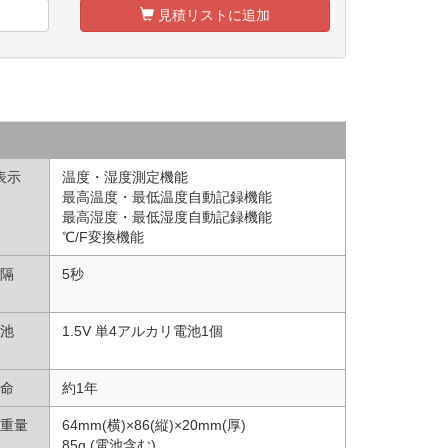
見積リストに追加
表示
温度・湿度測定機能
最高温度・最低温度自動記録機能
最高湿度・最低湿度自動記録機能
℃/F変換機能
隔
5秒
池
1.5V 単4アルカリ電池1個
命
約1年
重量
64mm(横)×86(縦)×20mm(厚)
85g (電池含む)