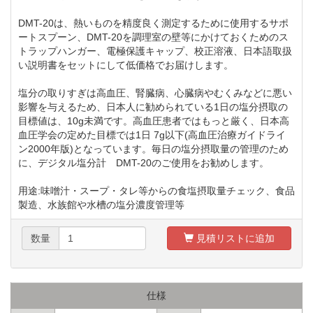
DMT-20は、熱いものを精度良く測定するために使用するサポ
ートスプーン、DMT-20を調理室の壁等にかけておくためのス
トラップハンガー、電極保護キャップ、校正溶液、日本語取扱
い説明書をセットにして低価格でお届けします。
塩分の取りすぎは高血圧、腎臓病、心臓病やむくみなどに悪い
影響を与えるため、日本人に勧められている1日の塩分摂取の
目標値は、10g未満です。高血圧患者ではもっと厳く、日本高
血圧学会の定めた目標では1日 7g以下(高血圧治療ガイドライ
ン2000年版)となっています。毎日の塩分摂取量の管理のため
に、デジタル塩分計 DMT-20のご使用をお勧めします。
用途:味噌汁・スープ・タレ等からの食塩摂取量チェック、食品
製造、水族館や水槽の塩分濃度管理等
数量
見積リストに追加
仕様