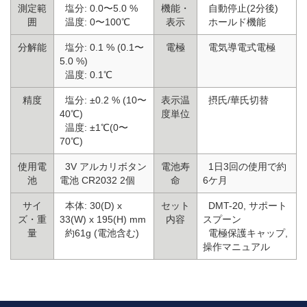
測定範
塩分: 0.0〜5.0 %
機能・
自動停止(2分後)
囲
温度: 0〜100℃
表示
ホールド機能
分解能
塩分: 0.1 % (0.1〜
電極
電気導電式電極
5.0 %)
温度: 0.1℃
精度
塩分: ±0.2 % (10〜
表示温
摂氏/華氏切替
40℃)
度単位
温度: ±1℃(0〜
70℃)
使用電
3V アルカリボタン
電池寿
1日3回の使用で約
池
電池 CR2032 2個
命
6ケ月
サイ
本体: 30(D) x
セット
DMT-20, サポート
ズ・重
33(W) x 195(H) mm
内容
スプーン
量
約61g (電池含む)
電極保護キャップ,
操作マニュアル