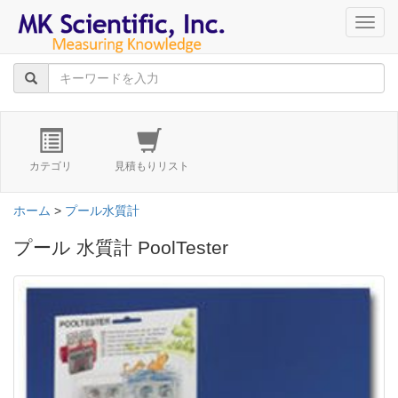
navig
カテゴリ
見積もりリスト
ホーム
>
プール水質計
プール 水質計 PoolTester