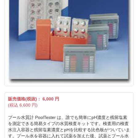
販売価格(税抜)：
6,000
円
(税込
6,600
円)
プール水質計 PoolTester は、誰でも簡単にpH濃度と残留塩素
を測定できる簡易タイプの水質検査キットです。検査用の検査
水注入容器と残留塩素濃度とpHを比較する比色板がついていま
す。プール水を容器に入れて試薬を加えた後、試薬とプール水