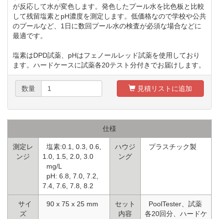
が反応して水が変色します。発色したプール水を比色板と比較
して残留塩素とpH濃度を測定します。低価格なので学校や公共
のプールなど、1日に数回プール水の検査が必須な場合などに
最適です。
塩素はDPD試薬、pHはフェノールレッド試薬を使用しており
ます。ハードケースに試薬各20テスト分付きでお届けします。
数量
見積リストに追加
仕様
測定レ
塩素:0.1, 0.3, 0.6,
ハウジ
プラスチック製
ンジ
1.0, 1.5, 2.0, 3.0
ング
mg/L
pH: 6.8, 7.0, 7.2,
7.4, 7.6, 7.8, 8.2
サイ
90 x 75 x 25 mm
セット
PoolTester、試薬
ズ
内容
各20回分、ハードケ