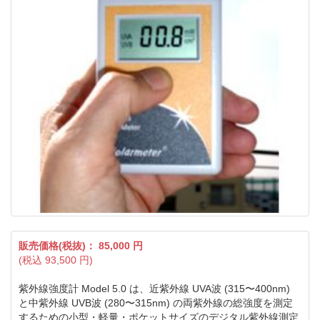
販売価格(税抜)：
85,000
円
(税込
93,500
円)
紫外線強度計 Model 5.0 は、近紫外線 UVA波 (315〜400nm)
と中紫外線 UVB波 (280〜315nm) の両紫外線の総強度を測定
するための小型・軽量・ポケットサイズのデジタル紫外線測定