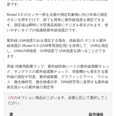
器です。
Model 5.0 のセンサー部を太陽や測定対象物に向け本体の測定
ボタンを押すだけで、誰でも簡単に紫外線強度を測定できま
す。測定値は瞬時に大型液晶画面にデジタル表示されます。使
いやすいタイプの低価格紫外線強度計です。
紫外線 UVA強度のみを測定する場合、姉妹器の デジタル紫外
線強度計 Model 6.0 (UVB専用測定用) を併用して、UVBを測定
し、UVA/UVB強度 - UVB強度で UVA強度を調べることができ
ます。
用途:消毒用殺菌ランプ、紫外線防御シートの紫外線遮断チェッ
ク、サングラスの紫外線遮断チェック、溶接機から発生する紫
外線の測定や写真、紫外線殺菌、グラフィックアート、ウイル
ス・微生物研究、微生物遺伝学、DNA研究等に使用する紫外線
発生器からの紫外線の測定等
1件
のオプション商品がございます。必要に応じて選択してく
ださい。
選
販売価格