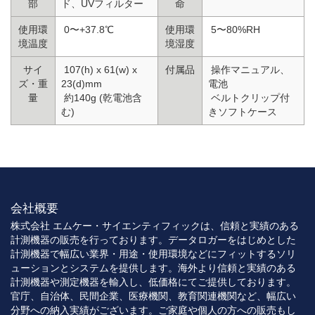
部
ド、UVフィルター
命
使用環
0〜+37.8℃
使用環
5〜80%RH
境温度
境湿度
サイ
107(h) x 61(w) x
付属品
操作マニュアル、
ズ・重
23(d)mm
電池
量
約140g (乾電池含
ベルトクリップ付
む)
きソフトケース
会社概要
株式会社 エムケー・サイエンティフィックは、信頼と実績のある
計測機器の販売を行っております。データロガーをはじめとした
計測機器で幅広い業界・用途・使用環境などにフィットするソリ
ューションとシステムを提供します。海外より信頼と実績のある
計測機器や測定機器を輸入し、低価格にてご提供しております。
官庁、自治体、民間企業、医療機関、教育関連機関など、幅広い
分野への納入実績がございます。ご家庭や個人の方への販売もし