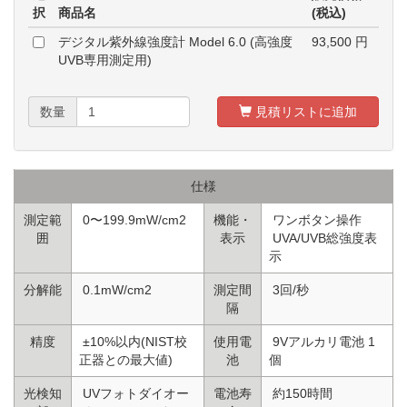
択
商品名
(税込)
デジタル紫外線強度計 Model 6.0 (高強度
93,500
円
UVB専用測定用)
数量
見積リストに追加
仕様
測定範
0〜199.9mW/cm2
機能・
ワンボタン操作
囲
表示
UVA/UVB総強度表
示
分解能
0.1mW/cm2
測定間
3回/秒
隔
精度
±10%以内(NIST校
使用電
9Vアルカリ電池 1
正器との最大値)
池
個
光検知
UVフォトダイオー
電池寿
約150時間