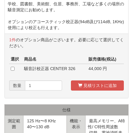
学校、図書館、美術館、住居、事務所、工場など多くの場所の
騒音測定にお勧めします。
オプションのアコースティック校正器(94dB及び114dB, 1KHz)
使用により校正も行えます。
1件
のオプション商品がございます。必要に応じて選択してく
ださい。
選択
商品名
販売価格(税込)
騒音計校正器 CENTER 326
44,000
円
数量
見積リストに追加
仕様
測定範
125 Hz〜8 KHz
機能・
最高メモリー、A特
囲
40〜130 dB
表示
性/ C特性周波数
切替、電池消耗表