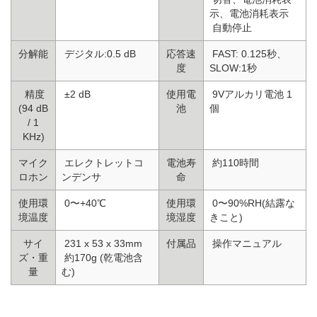
示、電池消耗表示
自動停止
分解能
デジタル:0.5 dB
応答速
FAST: 0.125秒、
度
SLOW:1秒
精度
±2 dB
使用電
9Vアルカリ電池 1
(94 dB
池
個
/ 1
KHz)
マイク
エレクトレットコ
電池寿
約110時間
ロホン
ンデンサ
命
使用環
0〜+40℃
使用環
0〜90%RH(結露な
境温度
境湿度
きこと)
サイ
231 x 53 x 33mm
付属品
操作マニュアル
ズ・重
約170g (乾電池含
量
む)