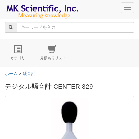
navig
カテゴリ
見積もりリスト
ホーム
>
騒音計
デジタル騒音計 CENTER 329