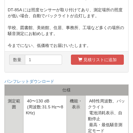
DT-85A には照度センサーが取り付けてあり、測定場所の照度
が低い場合、自動でバックライトが点灯します。
学校、図書館、美術館、住居、事務所、工場など多くの場所の
騒音測定にお勧めします。
今までにない、低価格でお届けいたします。
数量
見積リストに追加
パンフレットダウンロード
仕様
測定範
40〜130 dB
機能・
A特性周波数、バッ
囲
(周波数:31.5 Hz〜8
表示
クライト
KHz)
電池消耗表示、自
動停止
最高・最低騒音測
定モード