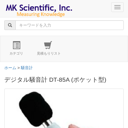
navig
カテゴリ
見積もりリスト
ホーム
>
騒音計
デジタル騒音計 DT-85A (ポケット型)