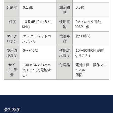
分解能
0.1 dB
測定間
0.5秒
隔
精度
±3.5 dB (94 dB / 1
使用電
9Vブロック電池
KHz)
池
006P 1個
マイク
エレクトレットコ
電池寿
約50時間
ロホン
ンデンサ
命
使用環
0〜+40℃
使用環
10〜80%RH(結露
境温度
境湿度
なきこと)
サイ
130 x 54 x 34mm
付属品
電池 1個、操作マニ
ズ・重
約130g (乾電池含
ュアル
量
む)
風防
会社概要