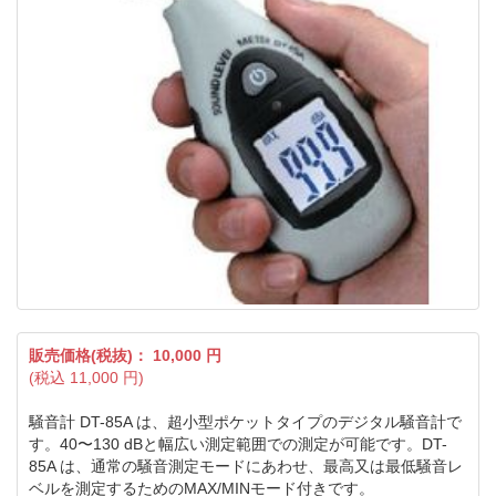
販売価格(税抜)：
10,000
円
(税込
11,000
円)
騒音計 DT-85A は、超小型ポケットタイプのデジタル騒音計で
す。40〜130 dBと幅広い測定範囲での測定が可能です。DT-
85A は、通常の騒音測定モードにあわせ、最高又は最低騒音レ
ベルを測定するためのMAX/MINモード付きです。