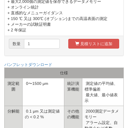
+ 最大2,000個の測定値を保存できるデータメモリー
+ オンライン統計
+ 直感的なメニューガイダンス
+ 150 ℃ 又は 300℃ (オプション)までの高温表面の測定
+ メーカーの試験証明書
+ 2 年保証
数量
見積リストに追加
パンフレットダウンロード
仕様
測定範
0〜1500 μm
統計演
測定値の平均値、
囲
算機能
標準偏差
最大値、最小値表
示
分解能
0.1 μm 又は測定値
その他
2000測定データメ
の < 0.2 %
の機能
モリー
アラーム設定、自