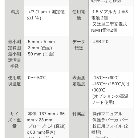
動停止など多数
精度
+/? (1 μm + 測定値
使用電
1.5 V アルカリ単3
の1 % )
池
電池 2個
又は単三型充電式
NiMH電池2個
最小測
5 mm x 5 mm
データ
USB 2.0
定範囲
3 mm (凸面)
転送
最小測
50 mm (凹面)
定湾曲
半径
使用環
0〜+50℃
表面測
-15℃〜+60℃
境温度
定温度
-15℃〜+150℃又は
+300℃
(オプションの高温
フート使用)
サイ
本体: 137 mm x 66
付属品
操作マニュアル
ズ・重
mm x 23 mm
保護ラバーカ バー
量
プローブ: 14 (直径)
校正用フォイル (2
x 83 mm(長さ)
種類)