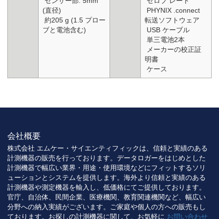
センサー部: 5mm
ゼロプ レート
(直径)
PHYNIX .connect
約205 g (1.5 プロー
転送ソフトウェア
ブと電池含む)
USB ケーブル
単三電池2本
メーカーの校正証
明書
ケース
会社概要
株式会社 エムケー・サイエンティフィックは、信頼と実績のある
計測機器の販売を行っております。データロガーをはじめとした
計測機器で幅広い業界・用途・使用環境などにフィットするソリ
ューションとシステムを提供します。海外より信頼と実績のある
計測機器や測定機器を輸入し、低価格にてご提供しております。
官庁、自治体、民間企業、医療機関、教育関連機関など、幅広い
分野への納入実績がございます。ご家庭や個人の方への販売もし
ております。お探しの計測機器に関して、お気軽に
お問い合わせ