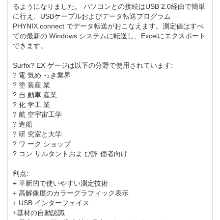
るようになりました。 パソコンとの接続はUSB 2.0経由で簡単
に行え、USBケーブルおよびデータ転送プログラム
PHYNIX.connect でデータ転送がおこなえます。測定値はすべ
ての最新の Windows システムに転送し、Excelにエクスポート
できます。
Surfix? EX ゲージは以下の分野で使用されています:
? 電 気め っき業界
? 塗 装産 業
? 自 動車 産業
? 化 学工 業
? 航 空宇宙工学
? 造船
? 研 究室と大学
? ワ ーク ショップ
? コン サルタントおよ び評 価者向け
利点:
+ 革新的で使いやすい測定技術
+ 高解像度のカラーグラフィック表示
+ USB インターフェイス
+基材の自動認識