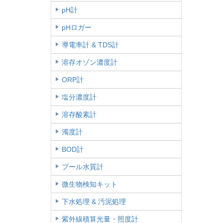
pH計
pHロガー
導電率計 & TDS計
溶存オゾン濃度計
ORP計
塩分濃度計
溶存酸素計
濁度計
BOD計
プール水質計
微生物検知キット
下水処理 & 汚泥処理
紫外線積算光量・照度計