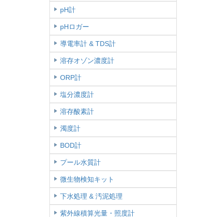
pH計
pHロガー
導電率計 & TDS計
溶存オゾン濃度計
ORP計
塩分濃度計
溶存酸素計
濁度計
BOD計
プール水質計
微生物検知キット
下水処理 & 汚泥処理
紫外線積算光量・照度計