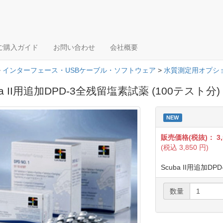
ご購入ガイド
お問い合わせ
会社概要
>
インターフェース・USBケーブル・ソフトウェア
>
水質測定用オプシ
ba II用追加DPD-3全残留塩素試薬 (100テスト分)
NEW
販売価格(税抜)：
3
(税込
3,850
円)
Scuba II用追加D
数量