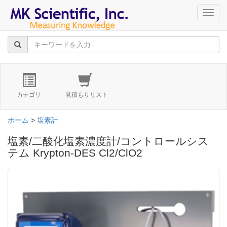
navig
カテゴリ
見積もりリスト
ホーム
>
塩素計
塩素/二酸化塩素濃度計/コントロールシス
テム Krypton-DES Cl2/ClO2