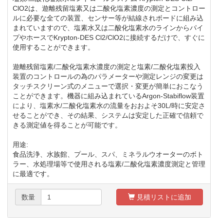
ClO2は、遊離残留塩素又は二酸化塩素濃度の測定とコントロー
ルに必要な全ての装置、センサー等が結線されボードに組み込
まれていますので、塩素水又は二酸化塩素水のラインからパイ
プやホースでKrypton-DES Cl2/ClO2に接続するだけで、すぐに
使用することができます。
遊離残留塩素/二酸化塩素水濃度の測定と塩素/二酸化塩素投入
装置のコントロールの為のパラメーターや測定レンジの変更は
タッチスクリーン式のメニューで選択・変更が簡単におこなう
ことができます。機器に組み込まれているArgon-Stabiflow装置
により、塩素水/二酸化塩素水の流量をおおよそ30L/時に安定さ
せることができ、その結果、システムは安定した正確で信頼で
きる測定値を得ることが可能です。
用途:
食品洗浄、水族館、プール、スパ、ミネラルウオーターのボト
ラー、水処理場等で使用される塩素/二酸化塩素濃度測定と管理
に最適です。
数量
見積リストに追加