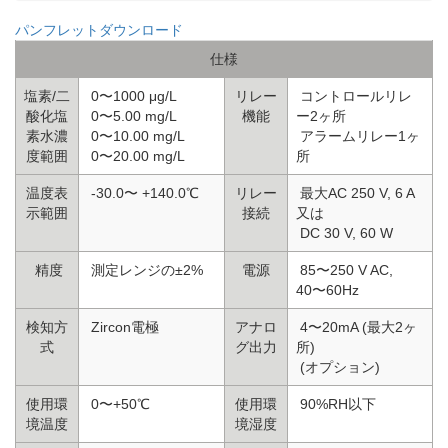
パンフレットダウンロード
仕様
塩素/二
0〜1000 μg/L
リレー
コントロールリレ
酸化塩
0〜5.00 mg/L
機能
ー2ヶ所
素水濃
0〜10.00 mg/L
アラームリレー1ヶ
度範囲
0〜20.00 mg/L
所
温度表
-30.0〜 +140.0℃
リレー
最大AC 250 V, 6 A
示範囲
接続
又は
DC 30 V, 60 W
精度
測定レンジの±2%
電源
85〜250 V AC,
40〜60Hz
検知方
Zircon電極
アナロ
4〜20mA (最大2ヶ
式
グ出力
所)
(オプション)
使用環
0〜+50℃
使用環
90%RH以下
境温度
境湿度