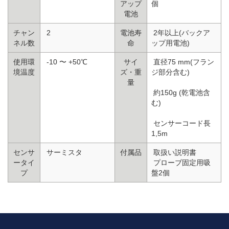
アップ
個
電池
チャン
2
電池寿
2年以上(バックア
ネル数
命
ップ用電池)
使用環
-10 〜 +50℃
サイ
直径75 mm(フラン
境温度
ズ・重
ジ部分含む)
量
約150g (乾電池含
む)
センサーコード長
1,5m
センサ
サーミスタ
付属品
取扱い説明書
ータイ
プローブ固定用吸
プ
盤2個