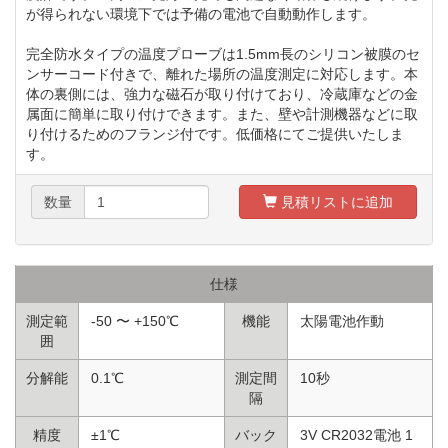
が得られない環境下では予備の電池で自動動作します。
完全防水タイプの温度プローブは1.5mm長のシリコン被膜のセ
ンサーコード付きで、離れた場所の温度測定に対応します。本
体の裏側には、強力な磁石が取り付けており、冷蔵庫などの金
属面に簡単に取り付けできます。また、壁や計測機器などに取
り付けるためのフランジ付です。低価格にてご提供いたしま
す。
数量
見積リストに追加
仕様
測定範
-50 〜 +150℃
機能
太陽電池作動
囲
分解能
0.1℃
測定間
10秒
隔
精度
±1℃
バック
3V CR2032電池 1